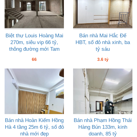
Biệt thự Louis Hoàng Mai
Bán nhà Mai Hắc Đế
270m, siêu vip 66 tỷ,
HBT, sổ đỏ nhà xinh, ba
thông đường mới Tam
tỷ sáu
Trinh vành đai 3
66
3.6 tỷ
Bán nhà Hoàn Kiếm Hồng
Bán nhà Phạm Hồng Thái
Hà 4 tầng 25m 6 tỷ, sổ đỏ
Hàng Bún 133m, kinh
nhà mới đẹp
doanh, 85 tỷ