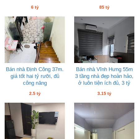
6 tỷ
85 tỷ
Bán nhà Định Công 37m.
Bán nhà Vĩnh Hưng 55m
giá tốt hai tỷ rưỡi, đủ
3 tầng nhà đẹp hoàn hảo,
công năng
ở luôn tiện ích đủ, 3 tỷ
mười lăm
2.5 tỷ
3.15 tỷ