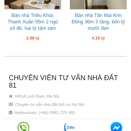
Bán nhà Triều Khúc
Bán nhà Tân Mai Kim
Thanh Xuân 55m 2 ngủ
Đồng 36m 3 tầng, bốn tỷ
sổ đỏ, hai tỷ tám tám
mười lăm
2.88 tỷ
4.15 tỷ
CHUYÊN VIÊN TƯ VẤN NHÀ ĐẤT
81
HH1A Linh Đàm, Hà Nội
Chuyên tư vấn nhà đất thổ cư Hà Nội
Hotline/zalo: (+84) 0981 275 481
Email: Khanhjin@gmail.com