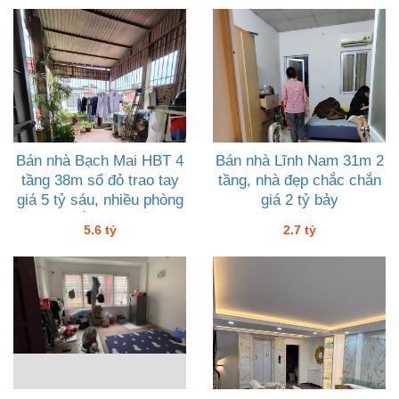
Bán nhà Bạch Mai HBT 4
Bán nhà Lĩnh Nam 31m 2
tầng 38m sổ đỏ trao tay
tầng, nhà đẹp chắc chắn
giá 5 tỷ sáu, nhiều phòng
giá 2 tỷ bảy
có thể lắp thang máy
5.6 tỷ
2.7 tỷ