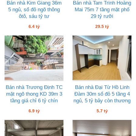
Bán nhà Kim Giang 36m
Bán nhà Tam Trinh Hoàng
5 ngủ, sổ đỏ ngõ thông
Mai 75m 7 tầng mặt phố
ôtô, sáu tỷ tư
29 tỷ rưỡi
6.4 tỷ
29.5 tỷ
Bán nhà Trương Định TC
Bán nhà Đại Từ Hồ Linh
mặt ngõ thong KD 39m 3
Đàm 30m sổ đỏ 5 tầng 4
tầng giá chỉ 6 tỷ chín
ngủ, 5 tỷ bảy còn thương
lượng
6.9 tỷ
5.7 tỷ