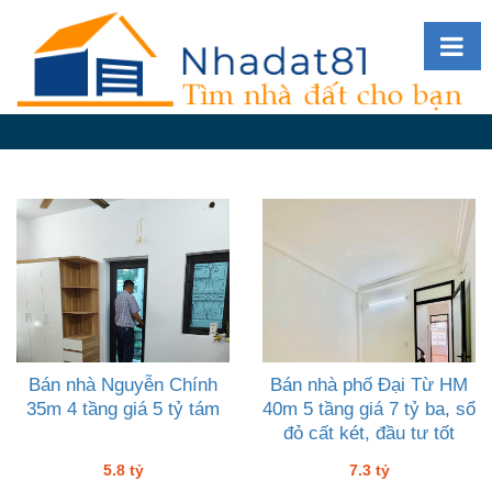
Diễn
đàn
Giới
thiệu
Tin
nhà
đất
videos
Tìm
kiếm
Bán nhà Nguyễn Chính
Bán nhà phố Đại Từ HM
35m 4 tầng giá 5 tỷ tám
40m 5 tầng giá 7 tỷ ba, sổ
Đăng
đỏ cất két, đầu tư tốt
nhập
5.8 tỷ
7.3 tỷ