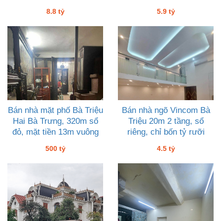
8.8 tỷ
5.9 tỷ
Bán nhà mặt phố Bà Triệu
Bán nhà ngõ Vincom Bà
Hai Bà Trưng, 320m sổ
Triệu 20m 2 tầng, sổ
đỏ, mặt tiền 13m vuông
riêng, chỉ bốn tỷ rưỡi
đét, 500 tỷ
500 tỷ
4.5 tỷ