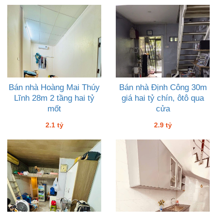
Bán nhà Hoàng Mai Thúy
Bán nhà Định Công 30m
Lĩnh 28m 2 tầng hai tỷ
giá hai tỷ chín, ôtô qua
mốt
cửa
2.1 tỷ
2.9 tỷ