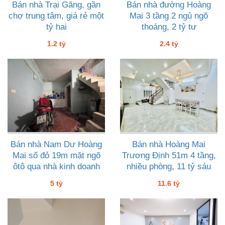
Bán nhà Trại Găng, gần
Bán nhà đường Hoàng
chợ trung tâm, giá rẻ một
Mai 3 tầng 2 ngủ ngõ
tỷ hai
thoáng, 2 tỷ tư
1.2 tỷ
2.4 tỷ
Bán nhà Nam Dư Hoàng
Bán nhà Hoàng Mai
Mai sổ đỏ 19m mặt ngõ
Trương Định 51m 4 tầng,
ôtô qua nhà kinh doanh
nhiều phòng, 11 tỷ sáu
giá 5 tỷ
5 tỷ
11.6 tỷ