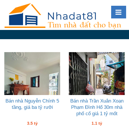
Diễn
đàn
Giới
thiệu
Tin
nhà
đất
videos
Tìm
kiếm
Bán nhà Nguyễn Chính 5
Bán nhà Trần Xuân Xoạn
tầng, giá ba tỷ rưỡi
Phạm Đình Hổ 30m nhà
Đăng
phố cổ giá 1 tỷ mốt
nhập
3.5 tỷ
1.1 tỷ