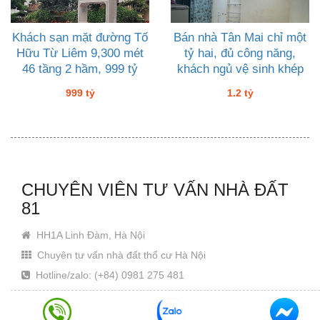
Khách sạn mặt đường Tố
Bán nhà Tân Mai chỉ một
Hữu Từ Liêm 9,300 mét
tỷ hai, đủ công năng,
46 tầng 2 hầm, 999 tỷ
khách ngủ vệ sinh khép
kín
999 tỷ
1.2 tỷ
CHUYÊN VIÊN TƯ VẤN NHÀ ĐẤT
81
HH1A Linh Đàm, Hà Nội
Chuyên tư vấn nhà đất thổ cư Hà Nội
Hotline/zalo: (+84) 0981 275 481
Email: Khanhjin@gmail.com