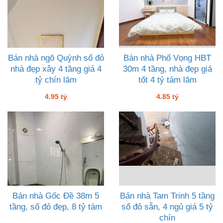
Bán nhà ngõ Quỳnh sổ đỏ
Bán nhà Phố Vọng HBT
nhà đẹp xây 4 tầng giá 4
30m 4 tầng, nhà đẹp giá
tỷ chín lăm
tốt 4 tỷ tám lăm
4.95 tỷ
4.85 tỷ
Bán nhà Gốc Đề 38m 5
Bán nhà Tam Trinh 5 tầng
tầng, sổ đỏ đẹp, 8 tỷ tám
sổ đỏ sẵn, 4 ngủ giá 5 tỷ
chín