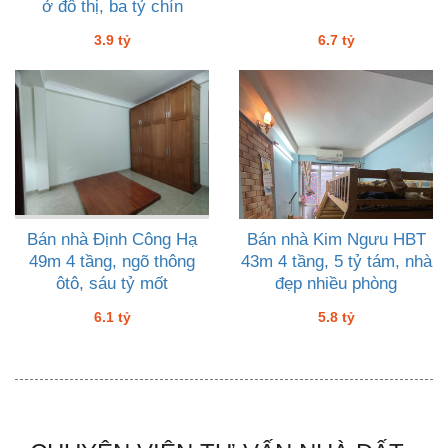
ở đô thị, ba tỷ chín
3.9 tỷ
6.7 tỷ
Bán nhà Định Công Hạ
Bán nhà Kim Ngưu HBT
49m 4 tầng, ngõ thông
43m 4 tầng, 5 tỷ tám, nhà
ôtô, sáu tỷ mốt
đẹp nhiều phòng
6.1 tỷ
5.8 tỷ