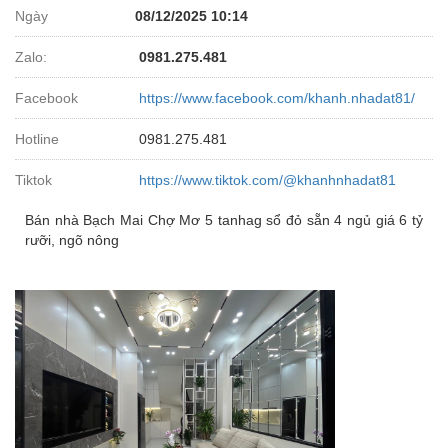
Ngày
08/12/2025 10:14
Zalo:
0981.275.481
Facebook
https://www.facebook.com/khanh.nhadat81/
Hotline
0981.275.481
Tiktok
https://www.tiktok.com/@khanhnhadat81
Bán nhà Bạch Mai Chợ Mơ 5 tanhag sổ đỏ sẵn 4 ngủ giá 6 tỷ
rưỡi, ngõ nông