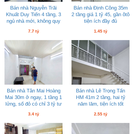
Bán nhà Nguyễn Trãi
Bán nhà Định Công 35m
Khuất Duy Tiến 4 tầng, 3
2 tầng giá 1 tỷ 45, gần ôtô
ngủ nhà mới, không quy
tiện ích đầy đủ
hoạch, 7 tỷ bảy
7.7 tỷ
1.45 tỷ
Bán nhà Tân Mai Hoàng
Bán nhà Lê Trọng Tấn
Mai 30m ở ngay, 1 tầng 1
HM 41m 2 tầng, hai tỷ
lửng, sổ đỏ có chỉ 3 tỷ tư
năm lăm, tiện ích tốt
3.4 tỷ
2.55 tỷ