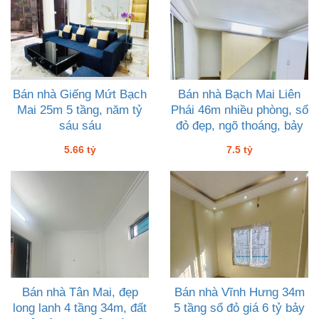
Bán nhà Giếng Mứt Bạch
Bán nhà Bạch Mai Liên
Mai 25m 5 tầng, năm tỷ
Phái 46m nhiều phòng, sổ
sáu sáu
đỏ đẹp, ngõ thoáng, bảy
tỷ rưỡi
5.66 tỷ
7.5 tỷ
Bán nhà Tân Mai, đẹp
Bán nhà Vĩnh Hưng 34m
long lanh 4 tầng 34m, đất
5 tầng sổ đỏ giá 6 tỷ bảy