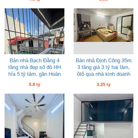
Bán nhà Bạch Đằng 4
Bán nhà Định Công 35m
tầng nhà đẹp sổ đỏ HH
3 tầng giá 3 tỷ hai lăm,
hía 5 tỷ tám, gần Hoàn
ôtô qua nhà kinh doanh
Kiếm phố cổ
nhỏ
5.8 tỷ
3.25 tỷ