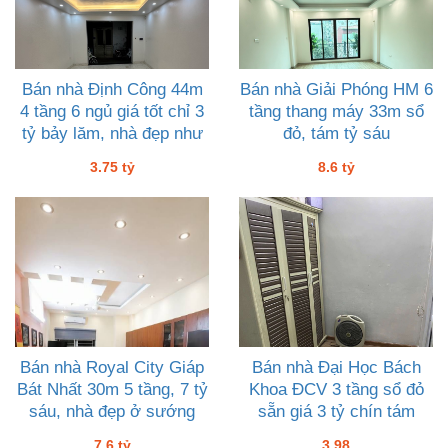
Bán nhà Định Công 44m
Bán nhà Giải Phóng HM 6
4 tầng 6 ngủ giá tốt chỉ 3
tầng thang máy 33m sổ
tỷ bảy lăm, nhà đẹp như
đỏ, tám tỷ sáu
mộng
3.75 tỷ
8.6 tỷ
Bán nhà Royal City Giáp
Bán nhà Đại Học Bách
Bát Nhất 30m 5 tầng, 7 tỷ
Khoa ĐCV 3 tầng sổ đỏ
sáu, nhà đẹp ở sướng
sẵn giá 3 tỷ chín tám
7.6 tỷ
3.98