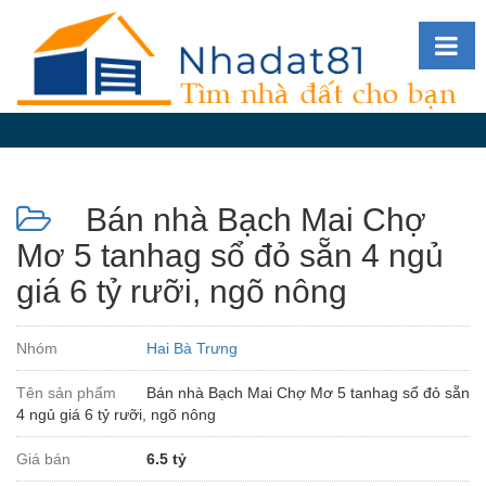
Diễn
đàn
Giới
thiệu
Bán nhà Bạch Mai Chợ
Tin
nhà
Mơ 5 tanhag sổ đỏ sẵn 4 ngủ
đất
giá 6 tỷ rưỡi, ngõ nông
videos
Tìm
Nhóm
Hai Bà Trưng
kiếm
Tên sản phẩm
Bán nhà Bạch Mai Chợ Mơ 5 tanhag sổ đỏ sẵn
Đăng
4 ngủ giá 6 tỷ rưỡi, ngõ nông
nhập
Giá bán
6.5 tỷ