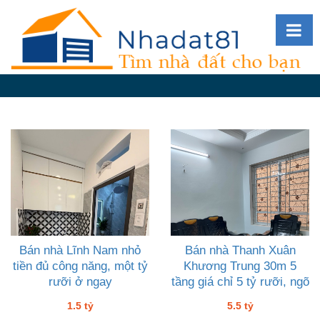
Diễn
đàn
Giới
thiệu
Tin
nhà
đất
videos
Tìm
kiếm
Bán nhà Lĩnh Nam nhỏ
Bán nhà Thanh Xuân
tiền đủ công năng, một tỷ
Khương Trung 30m 5
Đăng
rưỡi ở ngay
tầng giá chỉ 5 tỷ rưỡi, ngõ
nhập
thoáng gần THCS
1.5 tỷ
5.5 tỷ