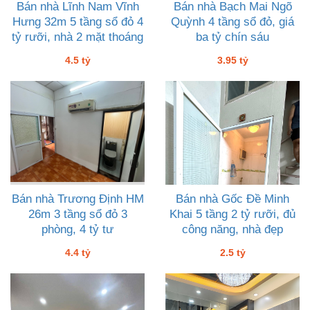
Bán nhà Lĩnh Nam Vĩnh
Bán nhà Bạch Mai Ngõ
Hưng 32m 5 tầng sổ đỏ 4
Quỳnh 4 tầng sổ đỏ, giá
tỷ rưỡi, nhà 2 mặt thoáng
ba tỷ chín sáu
sáng đẹp như trong tranh
4.5 tỷ
3.95 tỷ
Bán nhà Trương Định HM
Bán nhà Gốc Đề Minh
26m 3 tầng sổ đỏ 3
Khai 5 tầng 2 tỷ rưỡi, đủ
phòng, 4 tỷ tư
công năng, nhà đẹp
4.4 tỷ
2.5 tỷ