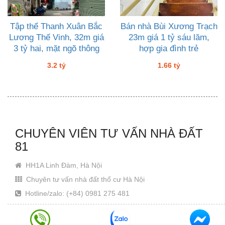
Tập thể Thanh Xuân Bắc
Bán nhà Bùi Xương Trạch
Lương Thế Vinh, 32m giá
23m giá 1 tỷ sáu lăm,
3 tỷ hai, mặt ngõ thông
hợp gia đình trẻ
3.2 tỷ
1.66 tỷ
CHUYÊN VIÊN TƯ VẤN NHÀ ĐẤT
81
HH1A Linh Đàm, Hà Nội
Chuyên tư vấn nhà đất thổ cư Hà Nội
Hotline/zalo: (+84) 0981 275 481
Email: Khanhjin@gmail.com