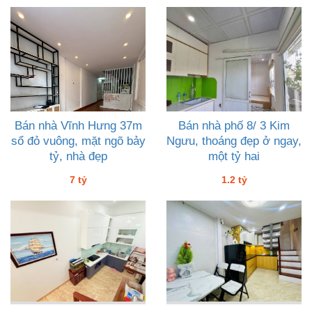
Bán nhà Vĩnh Hưng 37m
Bán nhà phố 8/ 3 Kim
sổ đỏ vuông, mặt ngõ bảy
Ngưu, thoáng đẹp ở ngay,
tỷ, nhà đẹp
một tỷ hai
7 tỷ
1.2 tỷ