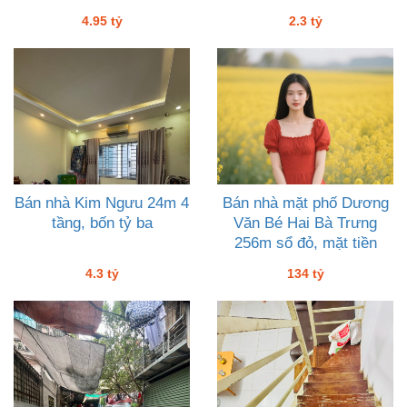
đẹp dân xây chu đáo
4.95 tỷ
2.3 tỷ
Bán nhà Kim Ngưu 24m 4
Bán nhà mặt phố Dương
tầng, bốn tỷ ba
Văn Bé Hai Bà Trưng
256m sổ đỏ, mặt tiền
rộng 8m, kinh doanh vip,
4.3 tỷ
134 tỷ
134 tỷ