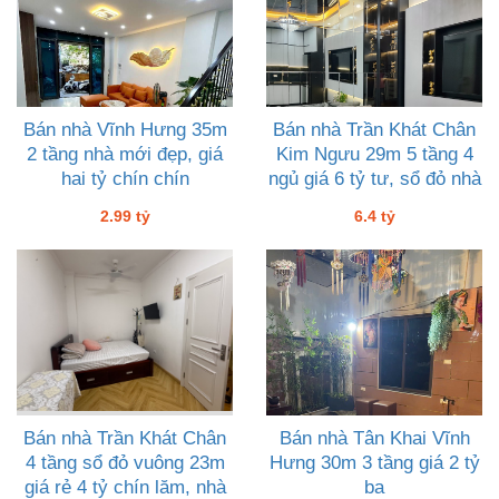
Bán nhà Vĩnh Hưng 35m
Bán nhà Trần Khát Chân
2 tầng nhà mới đẹp, giá
Kim Ngưu 29m 5 tầng 4
hai tỷ chín chín
ngủ giá 6 tỷ tư, sổ đỏ nhà
cực đẹp
2.99 tỷ
6.4 tỷ
Bán nhà Trần Khát Chân
Bán nhà Tân Khai Vĩnh
4 tầng sổ đỏ vuông 23m
Hưng 30m 3 tầng giá 2 tỷ
giá rẻ 4 tỷ chín lăm, nhà
ba