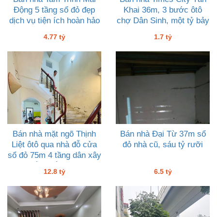
Động 5 tầng sổ đỏ đẹp
Khai 36m, 3 bước ôtô
dịch vụ tiện ích hoàn hảo
chợ Dân Sinh, một tỷ bảy
4 tỷ 77, giao nhà ngay
4.77 tỷ
1.7 tỷ
Bán nhà mặt ngõ Thịnh
Bán nhà Đại Từ 37m sổ
Liệt ôtô qua nhà đỗ cửa
đỏ nhà cũ, sáu tỷ rưỡi
sổ đỏ 75m 4 tầng dân xây
đẹp chắc chắn 12 tỷ tám
12.8 tỷ
6.5 tỷ