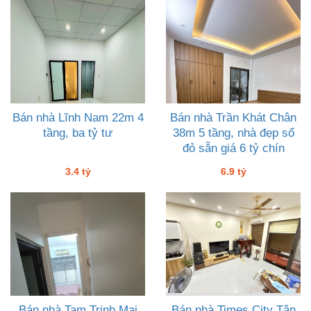
Bán nhà Lĩnh Nam 22m 4
Bán nhà Trần Khát Chân
tầng, ba tỷ tư
38m 5 tầng, nhà đẹp sổ
đỏ sẵn giá 6 tỷ chín
3.4 tỷ
6.9 tỷ
Bán nhà Tam Trinh Mai
Bán nhà Times City Tân