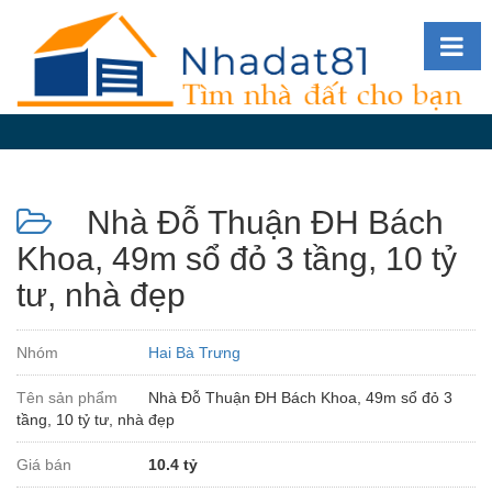
Diễn
đàn
Giới
thiệu
Nhà Đỗ Thuận ĐH Bách
Tin
nhà
Khoa, 49m sổ đỏ 3 tầng, 10 tỷ
đất
tư, nhà đẹp
videos
Tìm
Nhóm
Hai Bà Trưng
kiếm
Tên sản phẩm
Nhà Đỗ Thuận ĐH Bách Khoa, 49m sổ đỏ 3
Đăng
tầng, 10 tỷ tư, nhà đẹp
nhập
Giá bán
10.4 tỷ