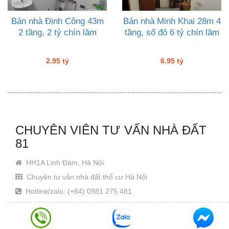
Bán nhà Định Công 43m
Bán nhà Minh Khai 28m 4
2 tầng, 2 tỷ chín lăm
tầng, sổ đỏ 6 tỷ chín lăm
2.95 tỷ
6.95 tỷ
CHUYÊN VIÊN TƯ VẤN NHÀ ĐẤT
81
HH1A Linh Đàm, Hà Nội
Chuyên tư vấn nhà đất thổ cư Hà Nội
Hotline/zalo: (+84) 0981 275 481
Email: Khanhjin@gmail.com