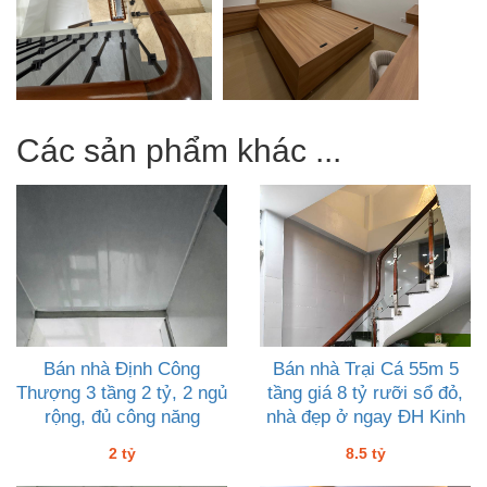
Các sản phẩm khác ...
Bán nhà Định Công
Bán nhà Trại Cá 55m 5
Thượng 3 tầng 2 tỷ, 2 ngủ
tầng giá 8 tỷ rưỡi sổ đỏ,
rộng, đủ công năng
nhà đẹp ở ngay ĐH Kinh
Tế
2 tỷ
8.5 tỷ