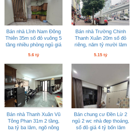
Bán nhà Lĩnh Nam Đông
Bán nhà Trường Chinh
Thiên 35m sổ đỏ vuông 5
Thanh Xuân 20m sổ đỏ
tầng nhiều phòng ngủ giá
riêng, năm tỷ mười lăm
tốt 5 tỷ sáu
5.6 tỷ
5.15 tỷ
Bán nhà Thanh Xuân Vũ
Bán chung cư Đền Lừ 2
Tông Phan 31m 2 tầng,
ngủ 2 wc nhà đẹp thoáng,
ba tỷ ba lăm, ngõ nông
sổ đỏ giá 4 tỷ bốn lăm