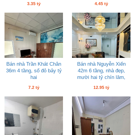
3.35 tỷ
4.45 tỷ
Bán nhà Trần Khát Chân
Bán nhà Nguyễn Xiển
36m 4 tầng, sổ đỏ bảy tỷ
42m 6 tầng, nhà đẹp,
hai
mười hai tỷ chín lăm,
thang máy vi vu
7.2 tỷ
12.95 tỷ