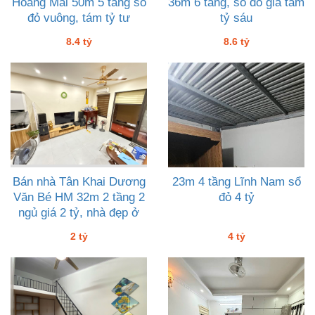
Hoàng Mai 50m 5 tầng sổ
36m 6 tầng, sổ đỏ giá tám
đỏ vuông, tám tỷ tư
tỷ sáu
8.4 tỷ
8.6 tỷ
Bán nhà Tân Khai Dương
23m 4 tầng Lĩnh Nam sổ
Văn Bé HM 32m 2 tầng 2
đỏ 4 tỷ
ngủ giá 2 tỷ, nhà đẹp ở
ngay
2 tỷ
4 tỷ