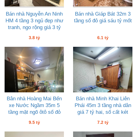
Bán nhà Nguyễn An Ninh
Bán nhà Giáp Bát 32m 3
HM 4 tầng 3 ngủ đẹp như
tầng sổ đỏ giá sáu tỷ mốt
tranh, ngo rộng giá 3 tỷ
tám
3.8 tỷ
6.1 tỷ
Bân nhà Hoàng Mai Bến
Bán nhà Minh Khai Liên
xe Nước Ngầm 35m 5
Phái 45m 3 tầng nhà dân
tầng mặt ngõ ôtô sổ đỏ
giá 7 tỷ hai, sổ cất két
giá 9 tỷ rưỡi
9.5 tỷ
7.2 tỷ