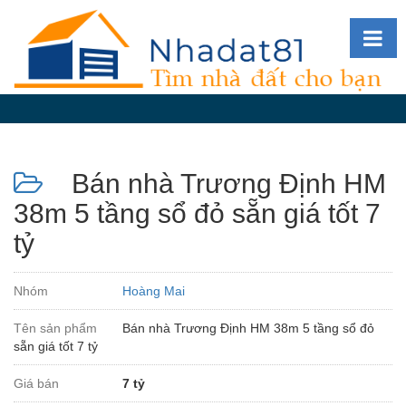
Diễn
đàn
Giới
thiệu
Bán nhà Trương Định HM
Tin
nhà
38m 5 tầng sổ đỏ sẵn giá tốt 7
đất
tỷ
videos
Tìm
Nhóm
Hoàng Mai
kiếm
Tên sản phẩm
Bán nhà Trương Định HM 38m 5 tầng sổ đỏ
Đăng
sẵn giá tốt 7 tỷ
nhập
Giá bán
7 tỷ