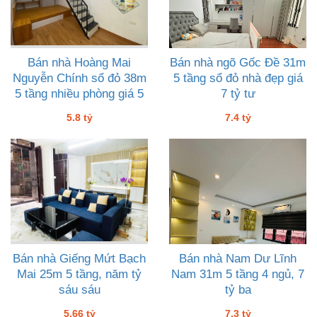
Bán nhà Hoàng Mai
Bán nhà ngõ Gốc Đề 31m
Nguyễn Chính sổ đỏ 38m
5 tầng sổ đỏ nhà đẹp giá
5 tầng nhiều phòng giá 5
7 tỷ tư
tỷ tám, ngõ thoáng nhà
5.8 tỷ
7.4 tỷ
đẹp
Bán nhà Giếng Mứt Bạch
Bán nhà Nam Dư Lĩnh
Mai 25m 5 tầng, năm tỷ
Nam 31m 5 tầng 4 ngủ, 7
sáu sáu
tỷ ba
5.66 tỷ
7.3 tỷ