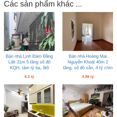
Các sản phẩm khác ...
Bán nhà Linh Đàm Bằng
Bán nhà Hoàng Mai
Liệt 31m 5 tầng sổ đỏ
Nguyễn Khoái 40m 2
KQH, tám tỷ ba, ôtô
tầng, sổ đỏ sẵn, 4 tỷ chín
tám
8.3 tỷ
4.98 tỷ