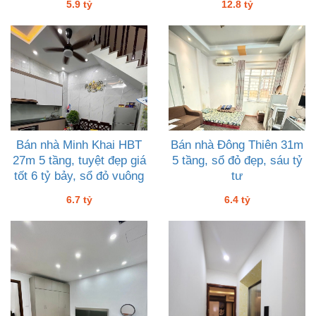
5.9 tỷ
12.8 tỷ
Bán nhà Minh Khai HBT
Bán nhà Đông Thiên 31m
27m 5 tầng, tuyệt đẹp giá
5 tầng, sổ đỏ đẹp, sáu tỷ
tốt 6 tỷ bảy, sổ đỏ vuông
tư
6.7 tỷ
6.4 tỷ