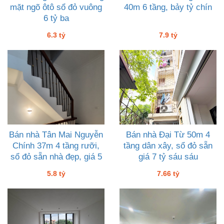
mặt ngõ ôtô sổ đỏ vuông
40m 6 tầng, bảy tỷ chín
6 tỷ ba
6.3 tỷ
7.9 tỷ
Bán nhà Tân Mai Nguyễn
Bán nhà Đại Từ 50m 4
Chính 37m 4 tầng rưỡi,
tầng dân xây, sổ đỏ sẵn
sổ đỏ sẵn nhà đẹp, giá 5
giá 7 tỷ sáu sáu
tỷ tám về ở luôn
5.8 tỷ
7.66 tỷ