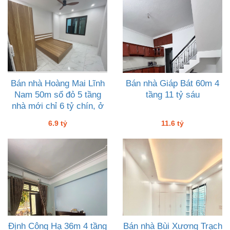
Bán nhà Hoàng Mai Lĩnh
Bán nhà Giáp Bát 60m 4
Nam 50m sổ đỏ 5 tầng
tầng 11 tỷ sáu
nhà mới chỉ 6 tỷ chín, ở
rộng tiện ích vô vàn
6.9 tỷ
11.6 tỷ
Định Công Hạ 36m 4 tầng
Bán nhà Bùi Xương Trạch