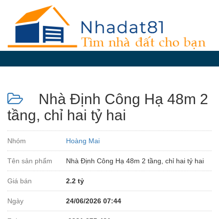
Diễn
đàn
Giới
thiệu
Nhà Định Công Hạ 48m 2
Tin
nhà
tầng, chỉ hai tỷ hai
đất
videos
Nhóm
Hoàng Mai
Tìm
Tên sản phẩm
Nhà Định Công Hạ 48m 2 tầng, chỉ hai tỷ hai
kiếm
Giá bán
2.2 tỷ
Đăng
nhập
Ngày
24/06/2026 07:44