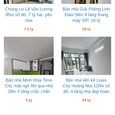
Chung cư Lê Văn Lương
Bán nhà Giải Phóng Linh
85m sổ đỏ, 7 tỷ hai, yên
Đàm 58m 6 tầng thang
hòa
máy VIP, 16 tỷ
7.2 tỷ
16 tỷ
Bán nhà Minh Khai Time
Bán nhà liền kề Louis
City mặt ngõ ôtô qua nhà
City Hoàng Mai 120m sổ
29m 4 tầng chắc chắn
đỏ, 4 tầng nhà đẹp hoàn
kiên cooa giá 5 tỷ
thiện, 34 tỷ hơn
5 tỷ
34 tỷ