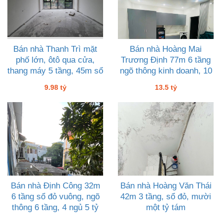
Bán nhà Thanh Trì mặt
Bán nhà Hoàng Mai
phố lớn, ôtô qua cửa,
Trương Định 77m 6 tầng
thang máy 5 tầng, 45m sổ
ngõ thông kinh doanh, 10
đỏ, chín tỷ chín tám
phòng, 13 tỷ rưỡi, sổ đỏ
9.98 tỷ
13.5 tỷ
ôtô
Bán nhà Định Công 32m
Bán nhà Hoàng Văn Thái
6 tầng sổ đỏ vuông, ngõ
42m 3 tầng, sổ đỏ, mười
thông 6 tầng, 4 ngủ 5 tỷ
một tỷ tám
chín, đất ODT