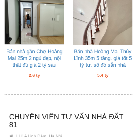
Bán nhà gần Chợ Hoàng
Bán nhà Hoàng Mai Thúy
Mai 25m 2 ngủ đẹp, nội
Lĩnh 35m 5 tầng, giá tốt 5
thất đủ giá 2 tỷ sáu
tỷ tư, sổ đỏ sẵn nhà
vuông đẹp thoáng
2.6 tỷ
5.4 tỷ
CHUYÊN VIÊN TƯ VẤN NHÀ ĐẤT
81
HH1A Linh Đàm, Hà Nội