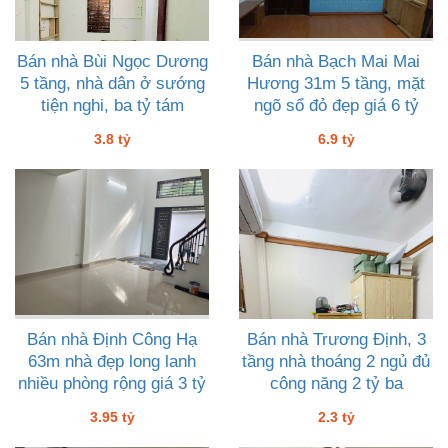
Bán nhà Bùi Ngọc Dương
Bán nhà Bạch Mai Mai
5 tầng, nhà dân ở sướng
Hương 31m 5 tầng, mặt
tiện nghi, ba tỷ tám
ngõ sổ đỏ đẹp giá 6 tỷ
chín
3.8 tỷ
6.9 tỷ
Bán nhà Định Công Hạ
Bán nhà Trương Định, 3
63m nhà đẹp long lanh
tầng nhà thoáng 2 ngủ đủ
nhiều phòng rộng giá 3 tỷ
công năng 2 tỷ ba
chín lăm
3.95 tỷ
2.3 tỷ