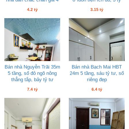
tỷ hai
mười lăm
4.2 tỷ
3.15 tỷ
Bán nhà Nguyễn Trãi 35m
Bán nhà Bạch Mai HBT
5 tầng, sổ đỏ ngõ nông
24m 5 tầng, sáu tỷ tư, sổ
thẳng tắp, bảy tỷ tư
riêng đẹp
7.4 tỷ
6.4 tỷ