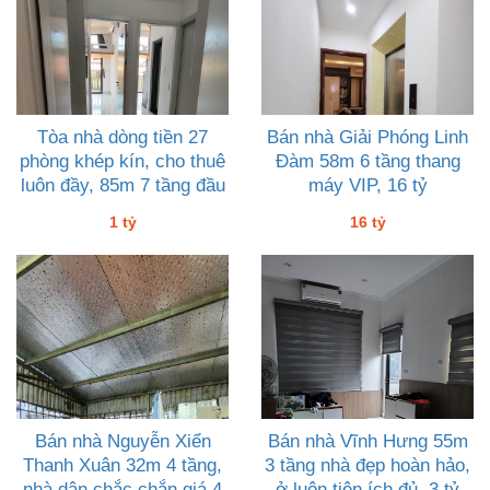
Tòa nhà dòng tiền 27
Bán nhà Giải Phóng Linh
phòng khép kín, cho thuê
Đàm 58m 6 tầng thang
luôn đầy, 85m 7 tầng đầu
máy VIP, 16 tỷ
tư tốt
1 tỷ
16 tỷ
Bán nhà Nguyễn Xiển
Bán nhà Vĩnh Hưng 55m
Thanh Xuân 32m 4 tầng,
3 tầng nhà đẹp hoàn hảo,
nhà dân chắc chắn giá 4
ở luôn tiện ích đủ, 3 tỷ