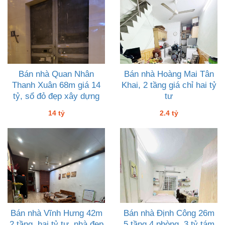
Bán nhà Quan Nhân
Bán nhà Hoàng Mai Tân
Thanh Xuân 68m giá 14
Khai, 2 tầng giá chỉ hai tỷ
tỷ, sổ đỏ đẹp xây dựng
tư
tốt
14 tỷ
2.4 tỷ
Bán nhà Vĩnh Hưng 42m
Bán nhà Định Công 26m
2 tầng, hai tỷ tư, nhà đẹp
5 tầng 4 phòng, 3 tỷ tám