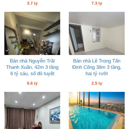
3.7 tỷ
7.3 tỷ
Bán nhà Nguyễn Trãi
Bán nhà Lê Trọng Tấn
Thanh Xuân, 42m 3 tầng
Định Công 38m 3 tầng,
6 tỷ sáu, sổ đỏ tuyệt
hai tỷ rưỡi
phẩm
6.6 tỷ
2.5 tỷ