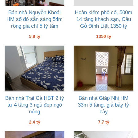
Bán nhà Nguyễn Khoái
Hoàn kiếm phố cổ, 500m
HM sổ đỏ sẵn sàng 54m
14 tầng khách sạn, Cầu
rộng giá chỉ 5 tỷ tám
Gỗ Đinh Liệt 1350 tỷ
5.8 tỷ
1350 tỷ
Bán nhà Trại Cá HBT 2 tỷ
Bán nhà Giáp Nhị HM
tư 4 tầng 3 ngủ đẹp ngõ
33m 5 tầng, giá bảy tỷ
nông
bảy
2.4 tỷ
7.7 tỷ