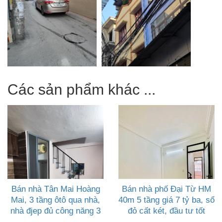
Các sản phẩm khác ...
Bán nhà Tân Mai Hoàng
Bán nhà phố Đại Từ HM
Mai, 3 tầng ôtô qua nhà,
40m 5 tầng giá 7 tỷ ba, sổ
nhà đjep đủ công năng 3
đỏ cất két, đầu tư tốt
tỷ bảy