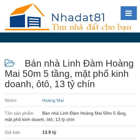
Diễn
đàn
Giới
thiệu
Bán nhà Linh Đàm Hoàng
Tin
nhà
Mai 50m 5 tầng, mặt phố kinh
đất
doanh, ôtô, 13 tỷ chín
videos
Tìm
Nhóm
Hoàng Mai
kiếm
Tên sản phẩm
Bán nhà Linh Đàm Hoàng Mai 50m 5 tầng,
Đăng
mặt phố kinh doanh, ôtô, 13 tỷ chín
nhập
Giá bán
13.9 tỷ