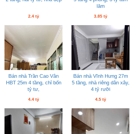
lăm
2.4 tỷ
3.85 tỷ
Bán nhà Trần Cao Vân
Bán nhà Vĩnh Hưng 27m
HBT 25m 4 tầng, chỉ bốn
5 tầng, nhà riêng dân xây,
tỷ tư,
4 tỷ rưỡi
4.4 tỷ
4.5 tỷ