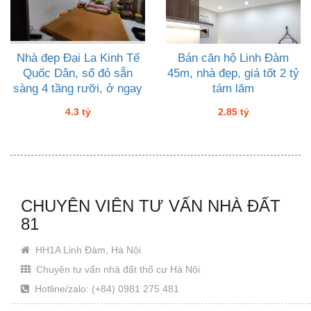
Nhà đẹp Đại La Kinh Tế
Bán căn hộ Linh Đàm
Quốc Dân, sổ đỏ sẵn
45m, nhà đẹp, giá tốt 2 tỷ
sàng 4 tầng rưỡi, ở ngay
tám lăm
ngõ nông, 4 tỷ ba
4.3 tỷ
2.85 tỷ
CHUYÊN VIÊN TƯ VẤN NHÀ ĐẤT
81
HH1A Linh Đàm, Hà Nội
Chuyên tư vấn nhà đất thổ cư Hà Nội
Hotline/zalo: (+84) 0981 275 481
Email: Khanhjin@gmail.com