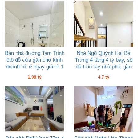
Bán nhà đường Tam Trinh
Nhà Ngõ Quỳnh Hai Bà
ôtô đỗ cửa gần chợ kinh
Trưng 4 tầng 4 tỷ bảy, sổ
doanh tốt ở ngay giá rẻ 1
đỏ trao tay nhà phố, gần
tỷ chín tám
Bách Khoa Kinh Tế
1.98 tỷ
4.7 tỷ