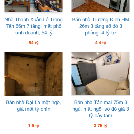
Nhà Thanh Xuân Lê Trọng
Bán nhà Trương Định HM
Tấn 86m 7 tầng, mặt phố
26m 3 tầng sổ đỏ 3
kinh doanh, 54 tỷ
phòng, 4 tỷ tư
54 tỷ
4.4 tỷ
Bán nhà Đại La mặt ngõ,
Bán nhà Tân mai 75m 3
giá một tỷ chín
ngủ, mặt ngõ, sổ đỏ giá 3
tỷ bảy lăm
1.9 tỷ
3.75 tỷ