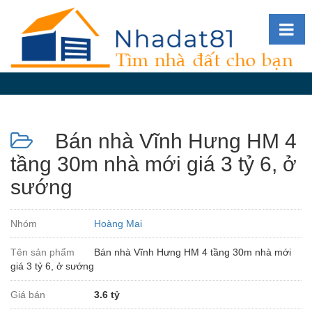
Diễn
đàn
Giới
thiệu
Bán nhà Vĩnh Hưng HM 4
Tin
nhà
tầng 30m nhà mới giá 3 tỷ 6, ở
đất
sướng
videos
Tìm
Nhóm
Hoàng Mai
kiếm
Tên sản phẩm
Bán nhà Vĩnh Hưng HM 4 tầng 30m nhà mới
Đăng
giá 3 tỷ 6, ở sướng
nhập
Giá bán
3.6 tỷ