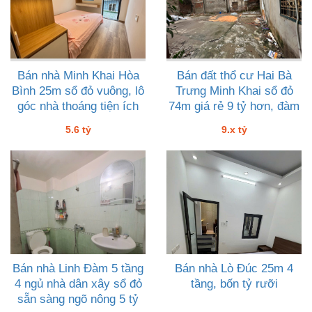
Bán nhà Minh Khai Hòa
Bán đất thổ cư Hai Bà
Bình 25m sổ đỏ vuông, lô
Trưng Minh Khai sổ đỏ
góc nhà thoáng tiện ích
74m giá rẻ 9 tỷ hơn, đàm
vô vàn, 5 tỷ sáu
phán thêm đầu tư tốt
5.6 tỷ
9.x tỷ
Bán nhà Linh Đàm 5 tầng
Bán nhà Lò Đúc 25m 4
4 ngủ nhà dân xây sổ đỏ
tầng, bốn tỷ rưỡi
sẵn sàng ngõ nông 5 tỷ