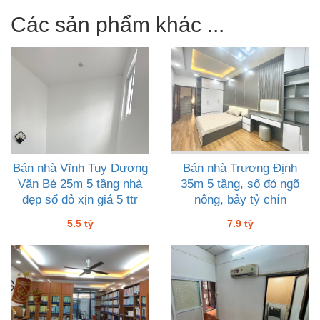
Các sản phẩm khác ...
Bán nhà Vĩnh Tuy Dương
Bán nhà Trương Định
Văn Bé 25m 5 tầng nhà
35m 5 tầng, sổ đỏ ngõ
đẹp sổ đỏ xịn giá 5 ttr
nông, bảy tỷ chín
rưỡi
5.5 tỷ
7.9 tỷ