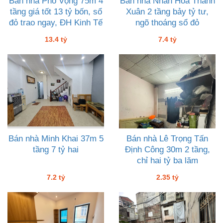
Bán nhà Phố Vọng 75m 4
Bán nhà Nhân Hòa Thanh
tầng giá tốt 13 tỷ bốn, sổ
Xuân 2 tầng bảy tỷ tư,
đỏ trao ngay, ĐH Kinh Tế
ngõ thoáng sổ đỏ
13.4 tỷ
7.4 tỷ
Bán nhà Minh Khai 37m 5
Bán nhà Lê Trọng Tấn
tầng 7 tỷ hai
Định Công 30m 2 tầng,
chỉ hai tỷ ba lăm
7.2 tỷ
2.35 tỷ