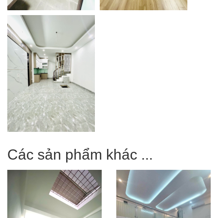
Các sản phẩm khác ...