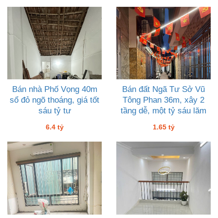
Bán nhà Phố Vọng 40m
Bán đất Ngã Tư Sở Vũ
sổ đỏ ngõ thoáng, giá tốt
Tông Phan 36m, xây 2
sáu tỷ tư
tầng dễ, một tỷ sáu lăm
6.4 tỷ
1.65 tỷ