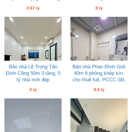
đôi
2.67 tỷ
8 tỷ
Bán nhà Lê Trọng Tấn
Bán nhà Phan Đình Giót
Định Công 50m 3 tầng, 5
40m 8 phòng khép kín,
tỷ nhà mới đẹp
cho thuê full, PCCC SĐ,
9 tỷ tám
5 tỷ
9.8 tỷ