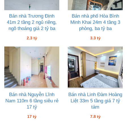
Bán nhà Trương Định
Bán nhà phố Hòa Bình
41m 2 tầng 2 ngủ riêng,
Minh Khai 24m 4 tầng 3
ngõ thoáng giá 2 tỷ ba
phòng, ba tỷ ba
2.3 tỷ
3.3 tỷ
Bán nhà Nguyễn Lĩnh
Bán nhà Linh Đàm Hoàng
Nam 110m 6 tầng siêu rẻ
Liệt 33m 5 tầng giá 7 tỷ
17 tỷ
tám
17 tỷ
7.8 tỷ