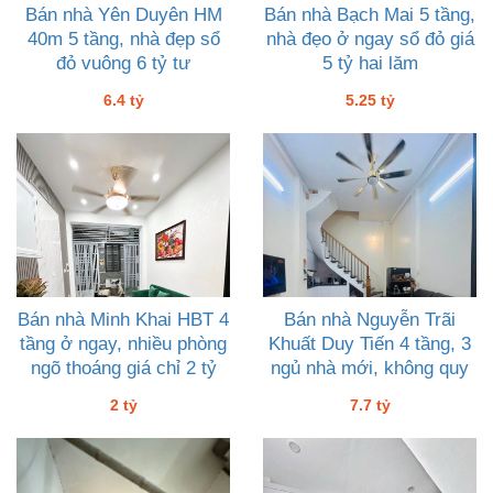
Bán nhà Yên Duyên HM
Bán nhà Bạch Mai 5 tầng,
40m 5 tầng, nhà đẹp sổ
nhà đẹo ở ngay sổ đỏ giá
đỏ vuông 6 tỷ tư
5 tỷ hai lăm
6.4 tỷ
5.25 tỷ
Bán nhà Minh Khai HBT 4
Bán nhà Nguyễn Trãi
tầng ở ngay, nhiều phòng
Khuất Duy Tiến 4 tầng, 3
ngõ thoáng giá chỉ 2 tỷ
ngủ nhà mới, không quy
hoạch, 7 tỷ bảy
2 tỷ
7.7 tỷ