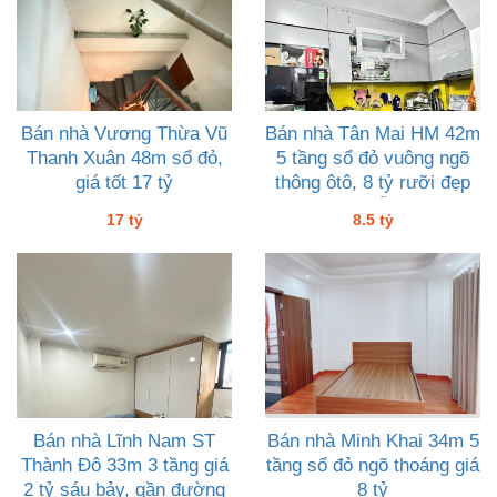
Bán nhà Vương Thừa Vũ
Bán nhà Tân Mai HM 42m
Thanh Xuân 48m sổ đỏ,
5 tầng sổ đỏ vuông ngõ
giá tốt 17 tỷ
thông ôtô, 8 tỷ rưỡi đẹp
không lỗi lầm
17 tỷ
8.5 tỷ
Bán nhà Lĩnh Nam ST
Bán nhà Minh Khai 34m 5
Thành Đô 33m 3 tầng giá
tầng sổ đỏ ngõ thoáng giá
2 tỷ sáu bảy, gần đường
8 tỷ