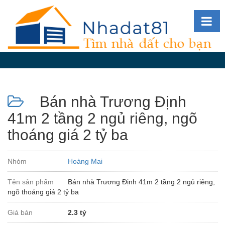
Diễn
đàn
Giới
thiệu
Bán nhà Trương Định
Tin
nhà
41m 2 tầng 2 ngủ riêng, ngõ
đất
thoáng giá 2 tỷ ba
videos
Tìm
Nhóm
Hoàng Mai
kiếm
Tên sản phẩm
Bán nhà Trương Định 41m 2 tầng 2 ngủ riêng,
Đăng
ngõ thoáng giá 2 tỷ ba
nhập
Giá bán
2.3 tỷ