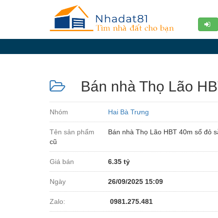
Diễn
đàn
Giới
thiệu
Bán nhà Thọ Lão HBT 
Tin
nhà
Nhóm
Hai Bà Trưng
đất
Tên sản phẩm
Bán nhà Thọ Lão HBT 40m sổ đỏ sẵn
videos
cũ
Tìm
Giá bán
6.35 tỷ
kiếm
Ngày
26/09/2025 15:09
Đăng
nhập
Zalo:
0981.275.481