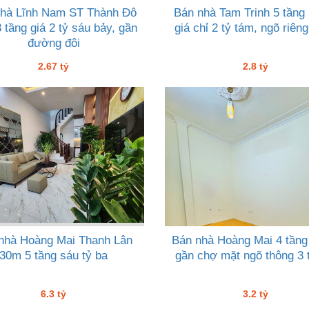
nhà Lĩnh Nam ST Thành Đô
Bán nhà Tam Trinh 5 tầng
 tầng giá 2 tỷ sáu bảy, gần
giá chỉ 2 tỷ tám, ngõ riêng
đường đôi
2.67 tỷ
2.8 tỷ
nhà Hoàng Mai Thanh Lân
Bán nhà Hoàng Mai 4 tầng
30m 5 tầng sáu tỷ ba
gần chợ mặt ngõ thông 3 t
6.3 tỷ
3.2 tỷ