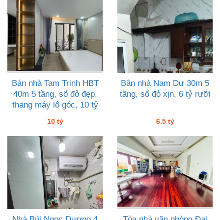
Bán nhà Tam Trinh HBT
Bân nhà Nam Dư 30m 5
40m 5 tầng, sổ đỏ đẹp,
tầng, số đỏ xịn, 6 tỷ rưỡi
thang máy lô góc, 10 tỷ
10 tỷ
6.5 tỷ
Nhà Bùi Ngọc Dương 4
Tòa nhà văn phòng Đại