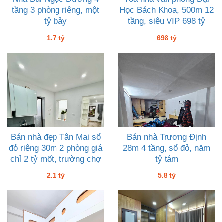
tầng 3 phòng riêng, một
Học Bách Khoa, 500m 12
tỷ bảy
tầng, siêu VIP 698 tỷ
1.7 tỷ
698 tỷ
Bán nhà đẹp Tân Mai sổ
Bán nhà Trương Định
đỏ riêng 30m 2 phòng giá
28m 4 tầng, sổ đỏ, năm
chỉ 2 tỷ mốt, trường chợ
tỷ tám
tiện ích đầy đủ
2.1 tỷ
5.8 tỷ