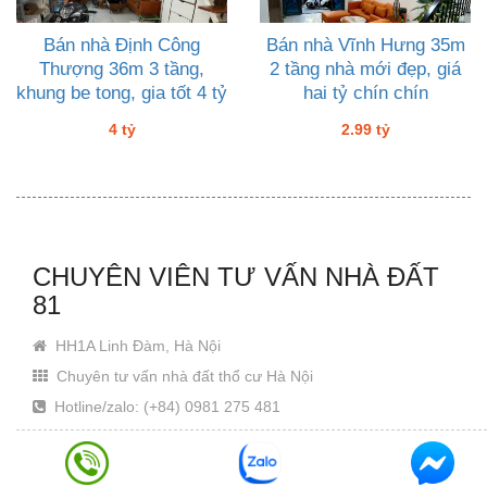
Bán nhà Định Công
Bán nhà Vĩnh Hưng 35m
Thượng 36m 3 tầng,
2 tầng nhà mới đẹp, giá
khung be tong, gia tốt 4 tỷ
hai tỷ chín chín
ngõ nông
4 tỷ
2.99 tỷ
CHUYÊN VIÊN TƯ VẤN NHÀ ĐẤT
81
HH1A Linh Đàm, Hà Nội
Chuyên tư vấn nhà đất thổ cư Hà Nội
Hotline/zalo: (+84) 0981 275 481
Email: Khanhjin@gmail.com