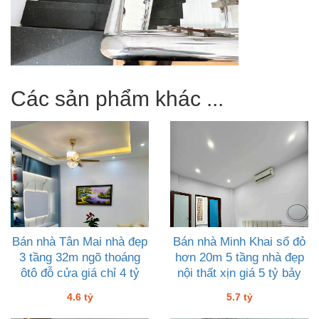
Các sản phẩm khác ...
Bán nhà Tân Mai nhà đẹp
Bán nhà Minh Khai sổ đỏ
3 tầng 32m ngõ thoáng
hơn 20m 5 tầng nhà đẹp
ôtô đỗ cửa giá chỉ 4 tỷ
nội thất xịn giá 5 tỷ bảy
sáu
4.6 tỷ
5.7 tỷ