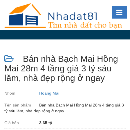
Diễn
đàn
Giới
thiệu
Bán nhà Bạch Mai Hồng
Tin
nhà
Mai 28m 4 tầng giá 3 tỷ sáu
đất
lăm, nhà đẹp rộng ở ngay
videos
Tìm
Nhóm
Hoàng Mai
kiếm
Tên sản phẩm
Bán nhà Bạch Mai Hồng Mai 28m 4 tầng giá 3
Đăng
tỷ sáu lăm, nhà đẹp rộng ở ngay
nhập
Giá bán
3.65 tỷ