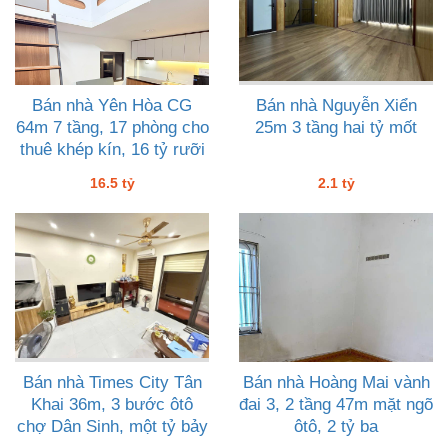
Bán nhà Yên Hòa CG
Bán nhà Nguyễn Xiển
64m 7 tầng, 17 phòng cho
25m 3 tầng hai tỷ mốt
thuê khép kín, 16 tỷ rưỡi
16.5 tỷ
2.1 tỷ
Bán nhà Times City Tân
Bán nhà Hoàng Mai vành
Khai 36m, 3 bước ôtô
đai 3, 2 tầng 47m mặt ngõ
chợ Dân Sinh, một tỷ bảy
ôtô, 2 tỷ ba