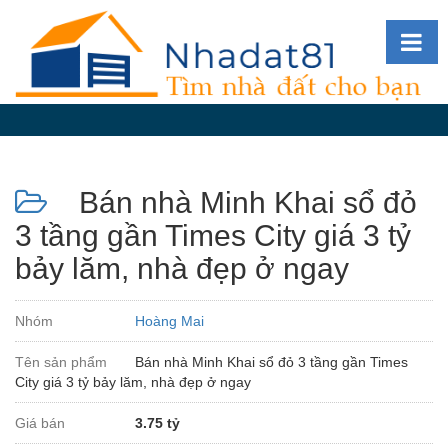
Diễn
đàn
Giới
thiệu
Bán nhà Minh Khai sổ đỏ
Tin
nhà
3 tầng gần Times City giá 3 tỷ
đất
bảy lăm, nhà đẹp ở ngay
videos
Tìm
Nhóm
Hoàng Mai
kiếm
Tên sản phẩm
Bán nhà Minh Khai sổ đỏ 3 tầng gần Times
Đăng
City giá 3 tỷ bảy lăm, nhà đẹp ở ngay
nhập
Giá bán
3.75 tỷ