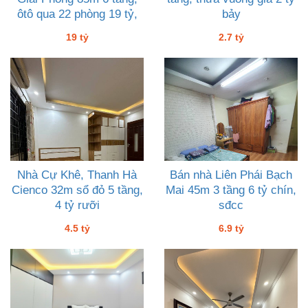
ôtô qua 22 phòng 19 tỷ,
bảy
có TL
19 tỷ
2.7 tỷ
Nhà Cự Khê, Thanh Hà
Bán nhà Liên Phái Bạch
Cienco 32m sổ đỏ 5 tầng,
Mai 45m 3 tầng 6 tỷ chín,
4 tỷ rưỡi
sđcc
4.5 tỷ
6.9 tỷ