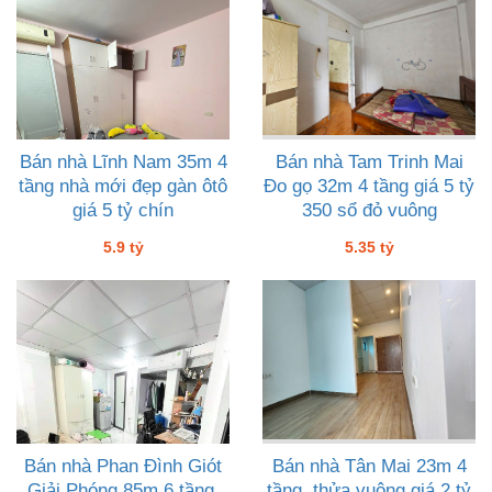
Bán nhà Lĩnh Nam 35m 4
Bán nhà Tam Trinh Mai
tầng nhà mới đẹp gàn ôtô
Đo gọ 32m 4 tầng giá 5 tỷ
giá 5 tỷ chín
350 sổ đỏ vuông
5.9 tỷ
5.35 tỷ
Bán nhà Phan Đình Giót
Bán nhà Tân Mai 23m 4
Giải Phóng 85m 6 tầng,
tầng, thửa vuông giá 2 tỷ