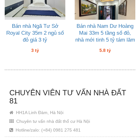
Bán nhà Ngã Tư Sở
Bán nhà Nam Dư Hoàng
Royal City 35m 2 ngủ sổ
Mai 33m 5 tầng sổ đỏ,
đỏ giá 3 tỷ
nhà mới tinh 5 tỷ tám lăm
3 tỷ
5.8 tỷ
CHUYÊN VIÊN TƯ VẤN NHÀ ĐẤT
81
HH1A Linh Đàm, Hà Nội
Chuyên tư vấn nhà đất thổ cư Hà Nội
Hotline/zalo: (+84) 0981 275 481
Email: Khanhjin@gmail.com