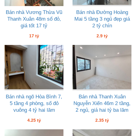
Bán nhà Vương Thừa Vũ
Bán nhà Đường Hoàng
Thanh Xuân 48m sổ đỏ,
Mai 5 tầng 3 ngủ đẹp giá
giá tốt 17 tỷ
2 tỷ chín
17 tỷ
2.9 tỷ
Bán nhà ngõ Hòa Bình 7,
Bán nhà Thanh Xuân
5 tầng 4 phòng, sổ đỏ
Nguyễn Xiển 46m 2 tầng,
vuông 4 tỷ hai lăm
2 ngủ, giá hai tỷ ba lăm
4.25 tỷ
2.35 tỷ