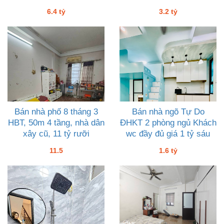
6.4 tỷ
3.2 tỷ
Bán nhà phố 8 tháng 3
Bán nhà ngõ Tự Do
HBT, 50m 4 tầng, nhà dân
ĐHKT 2 phòng ngủ Khách
xây cũ, 11 tỷ rưỡi
wc đầy đủ giá 1 tỷ sáu
HBT
11.5
1.6 tỷ