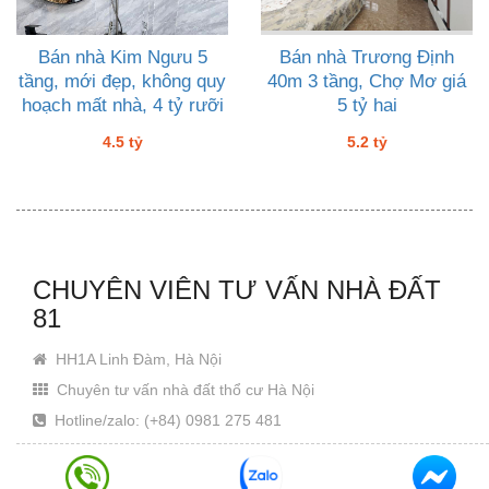
Bán nhà Kim Ngưu 5
Bán nhà Trương Định
tầng, mới đẹp, không quy
40m 3 tầng, Chợ Mơ giá
hoạch mất nhà, 4 tỷ rưỡi
5 tỷ hai
4.5 tỷ
5.2 tỷ
CHUYÊN VIÊN TƯ VẤN NHÀ ĐẤT
81
HH1A Linh Đàm, Hà Nội
Chuyên tư vấn nhà đất thổ cư Hà Nội
Hotline/zalo: (+84) 0981 275 481
Email: Khanhjin@gmail.com