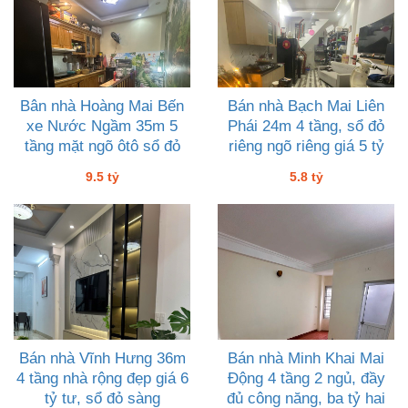
Bân nhà Hoàng Mai Bến
Bán nhà Bạch Mai Liên
xe Nước Ngầm 35m 5
Phái 24m 4 tầng, sổ đỏ
tầng mặt ngõ ôtô sổ đỏ
riêng ngõ riêng giá 5 tỷ
giá 9 tỷ rưỡi
tám
9.5 tỷ
5.8 tỷ
Bán nhà Vĩnh Hưng 36m
Bán nhà Minh Khai Mai
4 tầng nhà rộng đẹp giá 6
Động 4 tầng 2 ngủ, đầy
tỷ tư, sổ đỏ sàng
đủ công năng, ba tỷ hai