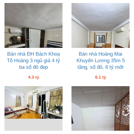
Bán nhà ĐH Bách Khoa
Bán nhà Hoàng Mai
Tô Hoàng 3 ngủ giá 4 tỷ
Khuyến Lương 35m 5
ba sổ đỏ đẹp
tầng, sổ đỏ, 6 tỷ mốt
4.3 tỷ
6.1 tỷ