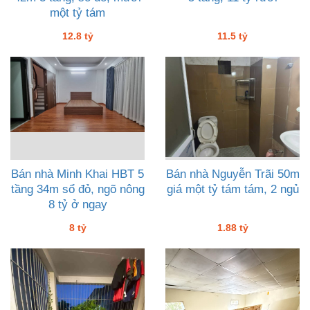
một tỷ tám
12.8 tỷ
11.5 tỷ
Bán nhà Minh Khai HBT 5
Bán nhà Nguyễn Trãi 50m
tầng 34m sổ đỏ, ngõ nông
giá một tỷ tám tám, 2 ngủ
8 tỷ ở ngay
8 tỷ
1.88 tỷ