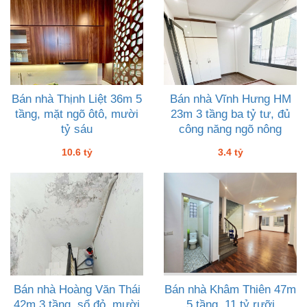
Bán nhà Thịnh Liệt 36m 5
Bán nhà Vĩnh Hưng HM
tầng, mặt ngõ ôtô, mười
23m 3 tầng ba tỷ tư, đủ
tỷ sáu
công năng ngõ nông
10.6 tỷ
3.4 tỷ
Bán nhà Hoàng Văn Thái
Bán nhà Khâm Thiên 47m
42m 3 tầng, sổ đỏ, mười
5 tầng, 11 tỷ rưỡi