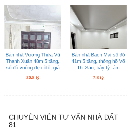
Bán nhà Vương Thừa Vũ
Bán nhà Bạch Mai sổ đỏ
Thanh Xuân 48m 5 tầng,
41m 5 tầng, thông hồ Võ
sổ đỏ vuông đẹp ôtô, giá
Thị Sáu, bảy tỷ tám
20 tỷ tám
20.8 tỷ
7.8 tỷ
CHUYÊN VIÊN TƯ VẤN NHÀ ĐẤT
81