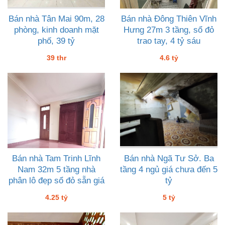
Bán nhà Tân Mai 90m, 28
Bán nhà Đông Thiên Vĩnh
phòng, kinh doanh mặt
Hưng 27m 3 tầng, sổ đỏ
phố, 39 tỷ
trao tay, 4 tỷ sáu
39 thr
4.6 tỷ
Bán nhà Tam Trinh Lĩnh
Bán nhà Ngã Tư Sở. Ba
Nam 32m 5 tầng nhà
tầng 4 ngủ giá chưa đến 5
phân lô đẹp sổ đỏ sẵn giá
tỷ
4 tỷ hai lăm
4.25 tỷ
5 tỷ