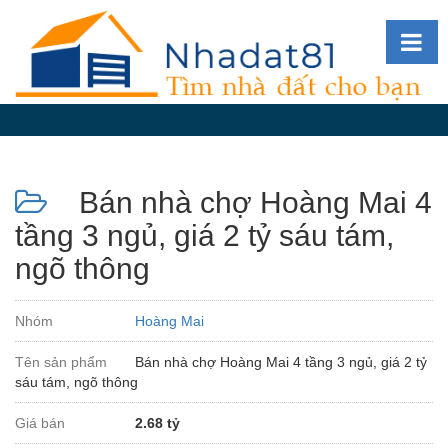
Diễn
đàn
Giới
thiệu
Bán nhà chợ Hoàng Mai 4
Tin
nhà
tầng 3 ngủ, giá 2 tỷ sáu tám,
đất
ngõ thông
videos
Tìm
Nhóm
Hoàng Mai
kiếm
Tên sản phẩm
Bán nhà chợ Hoàng Mai 4 tầng 3 ngủ, giá 2 tỷ
Đăng
sáu tám, ngõ thông
nhập
Giá bán
2.68 tỷ