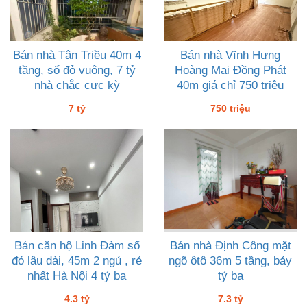
Bán nhà Tân Triều 40m 4
Bán nhà Vĩnh Hưng
tầng, sổ đỏ vuông, 7 tỷ
Hoàng Mai Đồng Phát
nhà chắc cực kỳ
40m giá chỉ 750 triệu
7 tỷ
750 triệu
Bán căn hộ Linh Đàm sổ
Bán nhà Định Công mặt
đỏ lâu dài, 45m 2 ngủ , rẻ
ngõ ôtô 36m 5 tầng, bảy
nhất Hà Nội 4 tỷ ba
tỷ ba
4.3 tỷ
7.3 tỷ