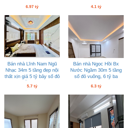
6.97 tỷ
4.1 tỷ
Bán nhà Lĩnh Nam Ngũ
Bán nhà Ngọc Hồi Bx
Nhạc 34m 5 tầng đẹp nội
Nước Ngầm 30m 5 tầng
thất xịn giá 5 tỷ bảy sổ đỏ
sổ đỏ vuông, 6 tỷ ba
sẵn sàng
5.7 tỷ
6.3 tỷ