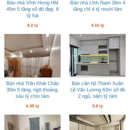
Bán nhà Vĩnh Hưng HM
Bán nhà Lĩnh Nam 36m 4
45m 5 tầng sổ đỏ đẹp, 8
tầng chỉ 4 tỷ mười lăm
tỷ hai
8.2 tỷ
4.15 tỷ
Bán nhà Trần Khát Chân
Bán căn hộ Thanh Xuân
30m 5 tầng, ngõ thoáng,
Lê Văn Lương 63m sổ đỏ
sáu tỷ chín tám
2 ngủ, năm tỷ tám
6.95 tỷ
5.8 tỷ