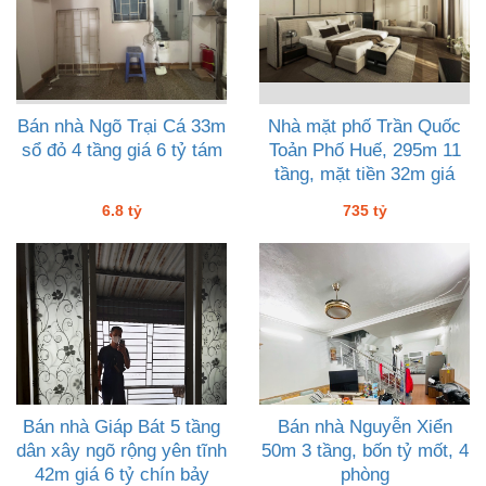
Bán nhà Ngõ Trại Cá 33m
Nhà mặt phố Trần Quốc
sổ đỏ 4 tầng giá 6 tỷ tám
Toản Phố Huế, 295m 11
tầng, mặt tiền 32m giá
735 tỷ
6.8 tỷ
735 tỷ
Bán nhà Giáp Bát 5 tầng
Bán nhà Nguyễn Xiển
dân xây ngõ rộng yên tĩnh
50m 3 tầng, bốn tỷ mốt, 4
42m giá 6 tỷ chín bảy
phòng