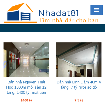
Diễn
đàn
Giới
thiệu
Tin
nhà
đất
videos
Tìm
kiếm
Bán nhà Nguyễn Thái
Bán nhà Linh Đàm 40m 4
Học 1800m mỗi sàn 12
tầng, 7 tỷ rưỡi sổ đỏ
Đăng
tầng, 1400 tỷ, mặt tiền
nhập
thênh thang
1400 tỷ
7.5 tỷ