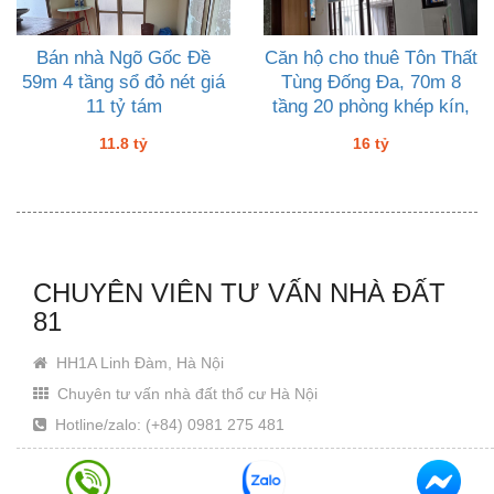
Bán nhà Ngõ Gốc Đề
Căn hộ cho thuê Tôn Thất
59m 4 tầng sổ đỏ nét giá
Tùng Đống Đa, 70m 8
11 tỷ tám
tầng 20 phòng khép kín,
16 tỷ đầu tư ngon
11.8 tỷ
16 tỷ
CHUYÊN VIÊN TƯ VẤN NHÀ ĐẤT
81
HH1A Linh Đàm, Hà Nội
Chuyên tư vấn nhà đất thổ cư Hà Nội
Hotline/zalo: (+84) 0981 275 481
Email: Khanhjin@gmail.com