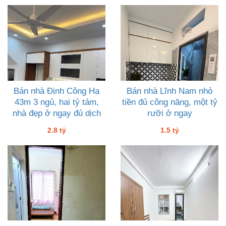
Bán nhà Định Công Hạ
Bán nhà Lĩnh Nam nhỏ
43m 3 ngủ, hai tỷ tám,
tiền đủ công năng, một tỷ
nhà đẹp ở ngay đủ dịch
rưỡi ở ngay
vụ
2.8 tỷ
1.5 tỷ