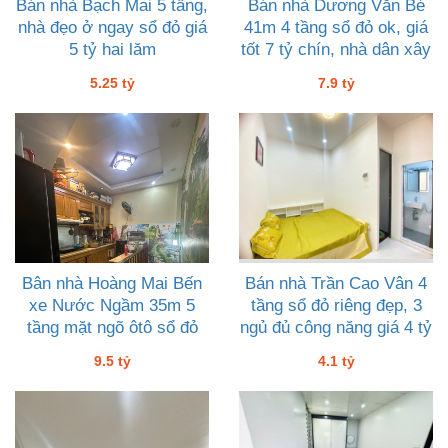
Bán nhà Bạch Mai 5 tầng,
Bán nhà Dương Văn Bé
nhà đẹo ở ngay sổ đỏ giá
41m 4 tầng sổ đỏ ok, giá
5 tỷ hai lăm
tốt 7 tỷ chín, nhà dân xây
5.25 tỷ
7.9 tỷ
Bân nhà Hoàng Mai Bến
Bán nhà Trần Cao Vân 4
xe Nước Ngầm 35m 5
tầng sổ đỏ riêng đẹp, 3
tầng mặt ngõ ôtô sổ đỏ
ngủ đủ công năng giá 4 tỷ
giá 9 tỷ rưỡi
mốt
9.5 tỷ
4.1 tỷ