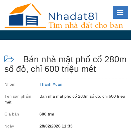
Diễn
đàn
Giới
thiệu
Bán nhà mặt phố cổ 280m
Tin
nhà
sổ đỏ, chỉ 600 triệu mét
đất
videos
Nhóm
Thanh Xuân
Tìm
Tên sản phẩm
Bán nhà mặt phố cổ 280m sổ đỏ, chỉ 600 triệu
kiếm
mét
Đăng
Giá bán
600 trm
nhập
Ngày
28/02/2026 11:33