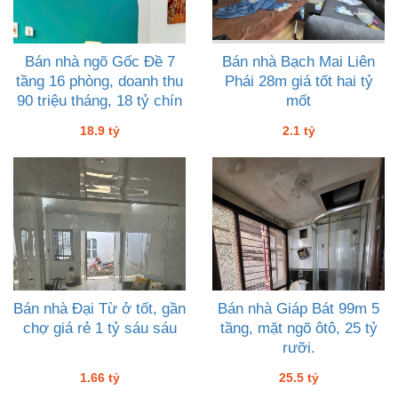
Bán nhà ngõ Gốc Đề 7
Bán nhà Bạch Mai Liên
tầng 16 phòng, doanh thu
Phái 28m giá tốt hai tỷ
90 triệu tháng, 18 tỷ chín
mốt
18.9 tỷ
2.1 tỷ
Bán nhà Đại Từ ở tốt, gần
Bán nhà Giáp Bát 99m 5
chợ giá rẻ 1 tỷ sáu sáu
tầng, mặt ngõ ôtô, 25 tỷ
rưỡi.
1.66 tỷ
25.5 tỷ