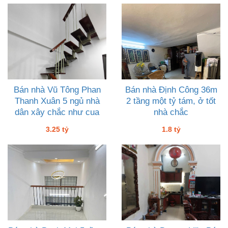
Bán nhà Vũ Tông Phan
Bán nhà Định Công 36m
Thanh Xuân 5 ngủ nhà
2 tầng một tỷ tám, ở tốt
dân xây chắc như cua
nhà chắc
gạch giá 3 tỷ 250, ngõ
3.25 tỷ
1.8 tỷ
thoáng ko-QH