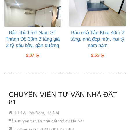
Bán nhà Lĩnh Nam ST
Bán nhà Tân Khai 40m 2
Thành Đô 33m 3 tầng giá
tầng, nhà đẹp mới, hai tỷ
2 tỷ sáu bảy, gần đường
năm năm
đôi
2.67 tỷ
2.55 tỷ
CHUYÊN VIÊN TƯ VẤN NHÀ ĐẤT
81
HH1A Linh Đàm, Hà Nội
Chuyên tư vấn nhà đất thổ cư Hà Nội
Hotline/zalo: (+84) 0981 275 481