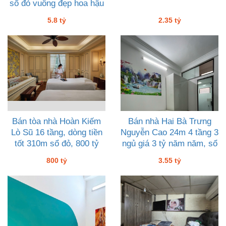
sổ đỏ vuông đẹp hoa hậu
5 tỷ tám
5.8 tỷ
2.35 tỷ
Bán tòa nhà Hoàn Kiếm
Bán nhà Hai Bà Trưng
Lò Sũ 16 tầng, dòng tiền
Nguyễn Cao 24m 4 tầng 3
tốt 310m sổ đỏ, 800 tỷ
ngủ giá 3 tỷ năm năm, sổ
đỏ CC
800 tỷ
3.55 tỷ