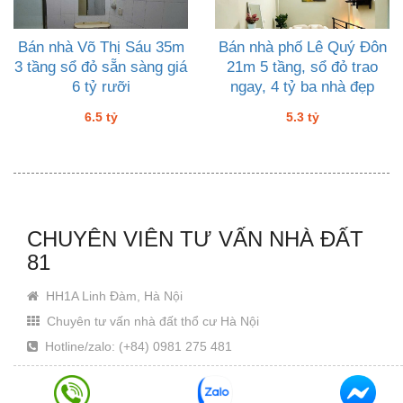
Bán nhà Võ Thị Sáu 35m
Bán nhà phố Lê Quý Đôn
3 tầng sổ đỏ sẵn sàng giá
21m 5 tầng, sổ đỏ trao
6 tỷ rưỡi
ngay, 4 tỷ ba nhà đẹp
6.5 tỷ
5.3 tỷ
CHUYÊN VIÊN TƯ VẤN NHÀ ĐẤT
81
HH1A Linh Đàm, Hà Nội
Chuyên tư vấn nhà đất thổ cư Hà Nội
Hotline/zalo: (+84) 0981 275 481
Email: Khanhjin@gmail.com