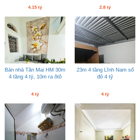
4.15 tỷ
2.8 tỷ
Bán nhà Tân Mai HM 30m
23m 4 tầng Lĩnh Nam sổ
4 tầng 4 tý, 10m ra ôtô
đỏ 4 tỷ
4 tỷ
4 tỷ