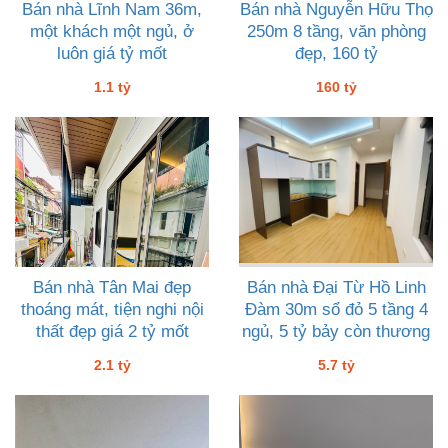
Bán nhà Lĩnh Nam 36m,
Bán nhà Nguyễn Hữu Thọ
một khách một ngủ, ở
250m 8 tầng, văn phòng
luôn giá tỷ mốt
đẹp, 160 tỷ
1.1 tỷ
160 tỷ
Bán nhà Tân Mai đẹp
Bán nhà Đại Từ Hồ Linh
thoáng mát, tiện nghi nội
Đàm 30m sổ đỏ 5 tầng 4
thất đẹp giá 2 tỷ mốt
ngủ, 5 tỷ bảy còn thương
lượng
2.1 tỷ
5.7 tỷ