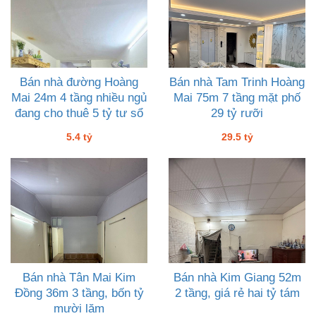
Bán nhà đường Hoàng
Bán nhà Tam Trinh Hoàng
Mai 24m 4 tầng nhiều ngủ
Mai 75m 7 tầng mặt phố
đang cho thuê 5 tỷ tư sổ
29 tỷ rưỡi
đỏ
5.4 tỷ
29.5 tỷ
Bán nhà Tân Mai Kim
Bán nhà Kim Giang 52m
Đồng 36m 3 tầng, bốn tỷ
2 tầng, giá rẻ hai tỷ tám
mười lăm