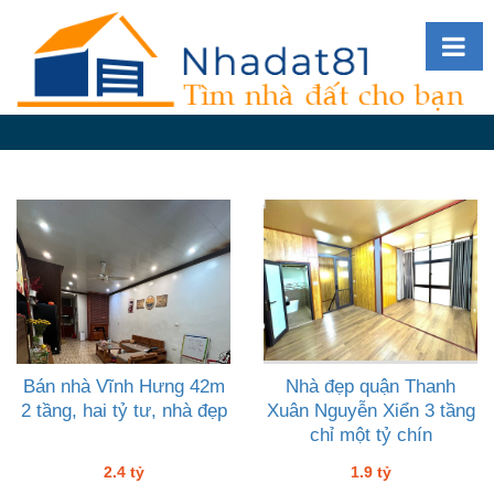
Diễn
đàn
Giới
thiệu
Tin
nhà
đất
videos
Tìm
kiếm
Bán nhà Vĩnh Hưng 42m
Nhà đẹp quận Thanh
2 tầng, hai tỷ tư, nhà đẹp
Xuân Nguyễn Xiển 3 tầng
Đăng
chỉ một tỷ chín
nhập
2.4 tỷ
1.9 tỷ