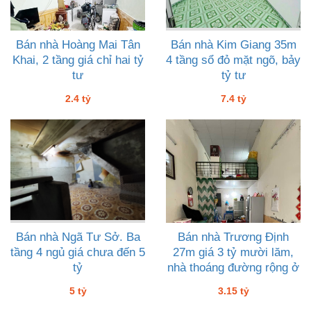
Bán nhà Hoàng Mai Tân
Bán nhà Kim Giang 35m
Khai, 2 tầng giá chỉ hai tỷ
4 tầng sổ đỏ mặt ngõ, bảy
tư
tỷ tư
2.4 tỷ
7.4 tỷ
Bán nhà Ngã Tư Sở. Ba
Bán nhà Trương Định
tầng 4 ngủ giá chưa đến 5
27m giá 3 tỷ mười lăm,
tỷ
nhà thoáng đường rộng ở
ngay gia đình nhỏ
5 tỷ
3.15 tỷ