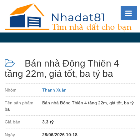
Diễn
đàn
Giới
thiệu
Bán nhà Đông Thiên 4
Tin
nhà
tầng 22m, giá tốt, ba tỷ ba
đất
videos
Nhóm
Thanh Xuân
Tìm
Tên sản phẩm
Bán nhà Đông Thiên 4 tầng 22m, giá tốt, ba tỷ
kiếm
ba
Đăng
Giá bán
3.3 tỷ
nhập
Ngày
28/06/2026 10:18