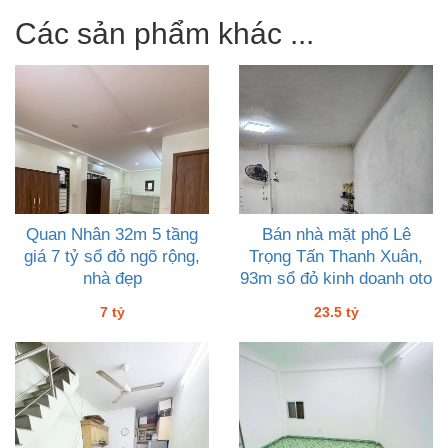
Các sản phẩm khác ...
Quan Nhân 32m 5 tầng
Bán nhà mặt phố Lê
giá 7 tỷ sổ đỏ ngõ rộng,
Trọng Tấn Thanh Xuân,
nhà đẹp
93m sổ đỏ kinh doanh oto
nhà dân, 23 tỷ rưỡi
7 tỷ
23.5 tỷ