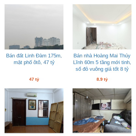
Bán đất Linh Đàm 175m,
Bán nhà Hoàng Mai Thúy
mặt phố ôtô, 47 tỷ
Lĩnh 60m 5 tầng mới tinh,
sổ đỏ vuông giá tốt 8 tỷ
chín
47 tỷ
8.9 tỷ