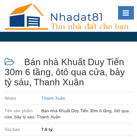
Diễn
đàn
Giới
thiệu
Bán nhà Khuất Duy Tiến
Tin
nhà
30m 6 tầng, ôtô qua cửa, bảy
đất
tỷ sáu, Thanh Xuân
videos
Tìm
Nhóm
Thanh Xuân
kiếm
Tên sản phẩm
Bán nhà Khuất Duy Tiến 30m 6 tầng, ôtô qua
Đăng
cửa, bảy tỷ sáu, Thanh Xuân
nhập
Giá bán
7.6 tỷ