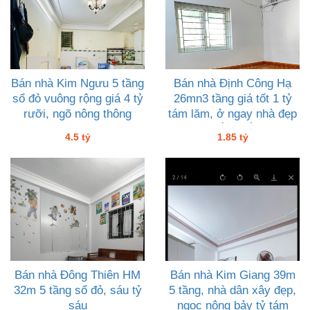
Bán nhà Kim Ngưu 5 tầng
Bán nhà Định Công Hạ
sổ đỏ vuông rộng giá 4 tỷ
26mn3 tầng giá tốt 1 tỷ
rưỡi, ngõ nông thông
tám lăm, ở ngay nhà đẹp
suốt, tiện ích
chắc chắn
4.5 tỷ
1.85 tỷ
Bán nhà Đông Thiên HM
Bán nhà Kim Giang 39m
32m 5 tầng sổ đỏ, sáu tỷ
5 tầng, nhà dân xây đẹp,
sáu
ngoc nông bảy tỷ tám