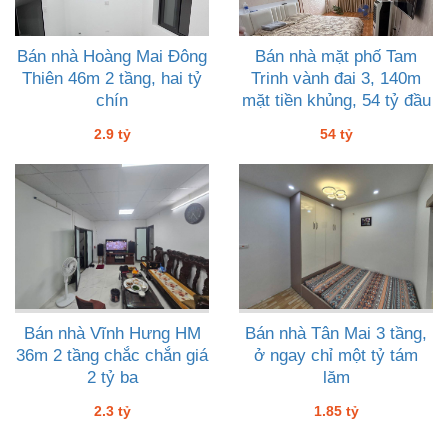
Bán nhà Hoàng Mai Đông
Bán nhà mặt phố Tam
Thiên 46m 2 tầng, hai tỷ
Trinh vành đai 3, 140m
chín
mặt tiền khủng, 54 tỷ đầu
tư ngon
2.9 tỷ
54 tỷ
Bán nhà Vĩnh Hưng HM
Bán nhà Tân Mai 3 tầng,
36m 2 tầng chắc chắn giá
ở ngay chỉ một tỷ tám
2 tỷ ba
lăm
2.3 tỷ
1.85 tỷ