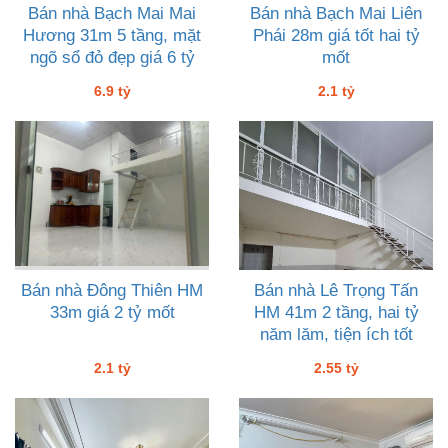
Bán nhà Bạch Mai Mai
Bán nhà Bạch Mai Liên
Hương 31m 5 tầng, mặt
Phái 28m giá tốt hai tỷ
ngõ sổ đỏ đẹp giá 6 tỷ
mốt
chín
6.9 tỷ
2.1 tỷ
Bán nhà Đông Thiên HM
Bán nhà Lê Trọng Tấn
33m giá 2 tỷ mốt
HM 41m 2 tầng, hai tỷ
năm lăm, tiện ích tốt
2.1 tỷ
2.55 tỷ