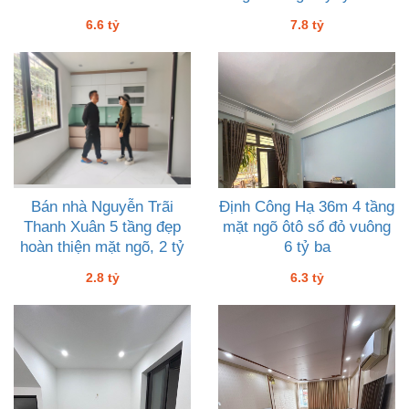
6.6 tỷ
7.8 tỷ
Bán nhà Nguyễn Trãi
Định Công Hạ 36m 4 tầng
Thanh Xuân 5 tầng đẹp
mặt ngõ ôtô sổ đỏ vuông
hoàn thiện mặt ngõ, 2 tỷ
6 tỷ ba
tám ở ngay ĐHKHTN
2.8 tỷ
6.3 tỷ