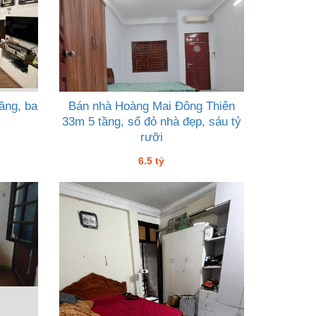
ầng, ba
Bán nhà Hoàng Mai Đông Thiên
33m 5 tầng, sổ đỏ nhà đẹp, sáu tỷ
rưỡi
6.5 tỷ