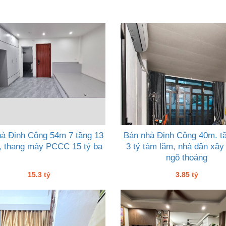
à Định Công 54m 7 tầng 13
Bán nhà Định Công 40m. tầ
, thang máy PCCC 15 tỷ ba
3 tỷ tám lăm, nhà dân xây
ngõ thoáng
15.3 tỷ
3.85 tỷ