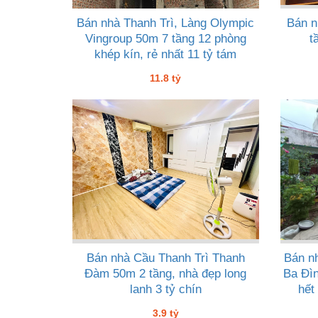
Bán nhà Thanh Trì, Làng Olympic
Bán n
Vingroup 50m 7 tầng 12 phòng
t
khép kín, rẻ nhất 11 tỷ tám
11.8 tỷ
Bán nhà Cầu Thanh Trì Thanh
Bán n
Đàm 50m 2 tầng, nhà đẹp long
Ba Đìn
lanh 3 tỷ chín
hết
3.9 tỷ