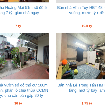
hà Hoàng Mai 51m sổ đỏ 5
Bán nhà Vĩnh Tuy HBT 48m
ầng 7 tỷ, giao nhà ngay
vuông, mười tỷ rưỡi
7 tỷ
10.5 tỷ
hà vườn sổ đỏ thổ cư 580m
Bán nhà Lê Trọng Tấn HM
h, phân lô chia thửa CCMN
tầng, một tỷ bảy lăm
 ý, chủ cần bán gấp 30 tỷ
30 tỷ
1.75 tỷ