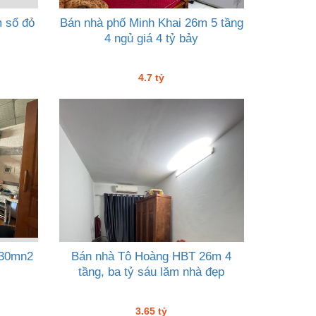
 sổ đỏ
Bán nhà phố Minh Khai 26m 5 tầng
4 ngủ giá 4 tỷ bảy
4.7 tỷ
 30mn2
Bán nhà Tô Hoàng HBT 26m 4
tầng, ba tỷ sáu lăm nhà đẹp
3.65 tỷ