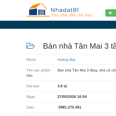
Diễn
đàn
Giới
thiệu
Bán nhà Tân Mai 3 tần
Tin
nhà
Nhóm
Hoàng Mai
đất
Tên sản phẩm
Bán nhà Tân Mai 3 tầng, nhà cũ chỉ
videos
hảo
Tìm
Giá bán
3.6 tỷ
kiếm
Ngày
27/05/2026 16:54
Đăng
nhập
Zalo:
0981.275.481