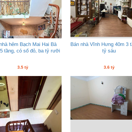
nhà hẻm Bạch Mai Hai Bà
Bán nhà Vĩnh Hưng 40m 3 t
5 tầng, có sổ đỏ, ba tỷ rưỡi
tỷ sáu
3.5 tỷ
3.6 tỷ