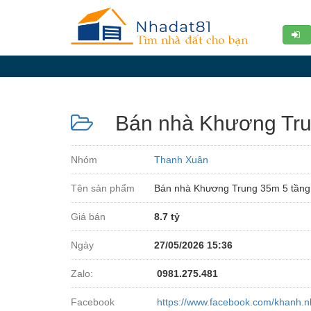
Diễn
đàn
Giới
thiệu
Bán nhà Khương Trung
Tin
nhà
Nhóm
Thanh Xuân
đất
Tên sản phẩm
Bán nhà Khương Trung 35m 5 tầng, 
videos
Giá bán
8.7 tỷ
Tìm
kiếm
Ngày
27/05/2026 15:36
Đăng
Zalo:
0981.275.481
nhập
Facebook
https://www.facebook.com/khanh.n