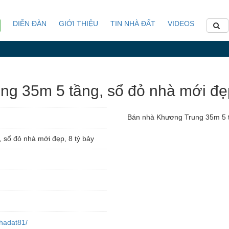
DIỄN ĐÀN
GIỚI THIỆU
TIN NHÀ ĐẤT
VIDEOS
 35m 5 tầng, sổ đỏ nhà mới đẹp
Bán nhà Khương Trung 35m 5 t
sổ đỏ nhà mới đẹp, 8 tỷ bảy
hadat81/