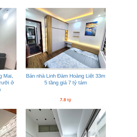
g Mai,
Bán nhà Linh Đàm Hoàng Liệt 33m
 rưỡi ở
5 tầng giá 7 tỷ tám
h
7.8 tỷ