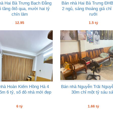
hà Hai Bà Trưng Bạch Đằng
Bán nhà Hai Bà Trưng ĐH
 tầng ôtô qua, mười hai tỷ
2 ngủ, sáng thoáng giá chỉ
chín lăm
rưỡi
12.95
1.5 tỷ
nhà Hoàn Kiếm Hồng Hà 4
Bán nhà Nguyễn Trãi Nguy
5m 6 tỷ, sổ đỏ nhà mới đẹp
30m chỉ một tỷ sáu s
6 tỷ
1.66 tỷ