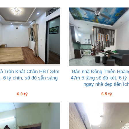
hà Trần Khát Chân HBT 34m
Bán nhà Đông Thiên Hoàn
, 6 tỷ chín, sổ đỏ sẵn sàng
47m 5 tầng sổ đỏ két, 6 tỷ
ngay nhà đẹp tiện íc
6.9 tỷ
6.5 tỷ