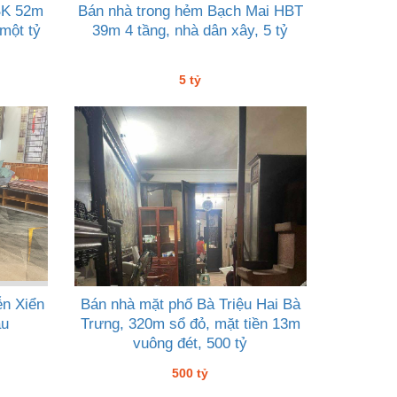
BK 52m
Bán nhà trong hẻm Bạch Mai HBT
 một tỷ
39m 4 tầng, nhà dân xây, 5 tỷ
5 tỷ
ễn Xiển
Bán nhà mặt phố Bà Triệu Hai Bà
áu
Trưng, 320m sổ đỏ, mặt tiền 13m
vuông đét, 500 tỷ
500 tỷ