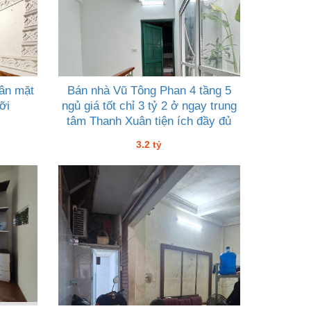
ân mặt
Bán nhà Vũ Tông Phan 4 tầng 5
ỡi
ngủ giá tốt chỉ 3 tỷ 2 ở ngay trung
tâm Thanh Xuân tiện ích đầy đủ
3.2 tỷ