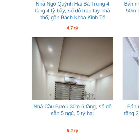
Nhà Ngõ Quỳnh Hai Bà Trưng 4
Bán n
tầng 4 tỷ bảy, sổ đỏ trao tay nhà
50m 5
phố, gần Bách Khoa Kinh Tế
4.7 tỷ
Nhà Cầu Bươu 30m 6 tầng, sổ đỏ
Bán 
sẵn 5 ngủ, 5 tỷ hai
tầng 2
5.2 tỷ