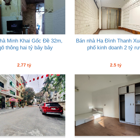
hà Minh Khai Gốc Đề 32m,
Bán nhà Hạ Đình Thanh Xu
gõ thông hai tỷ bảy bảy
phố kinh doanh 2 tỷ rư
2.77 tỷ
2.5 tỷ