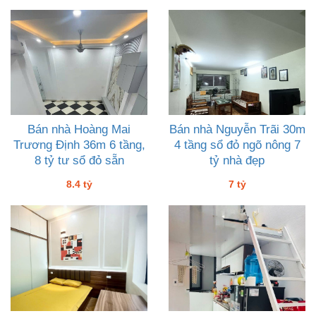
Bán nhà Hoàng Mai
Bán nhà Nguyễn Trãi 30m
Trương Định 36m 6 tầng,
4 tầng sổ đỏ ngõ nông 7
8 tỷ tư sổ đỏ sẵn
tỷ nhà đẹp
8.4 tỷ
7 tỷ