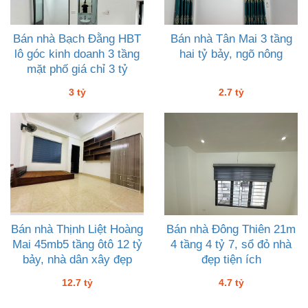
Bán nhà Bạch Đằng HBT
Bán nhà Tân Mai 3 tầng
lô góc kinh doanh 3 tầng
hai tỷ bảy, ngõ nông
mặt phố giá chỉ 3 tỷ
3 tỷ
2.7 tỷ
Bán nhà Thịnh Liệt Hoàng
Bán nhà Đông Thiên 21m
Mai 45mb5 tầng ôtô 12 tỷ
4 tầng 4 tỷ 7, sổ đỏ nhà
bảy, nhà dân xây đẹp
đẹp tiện ích
12.7 tỷ
4.7 tỷ