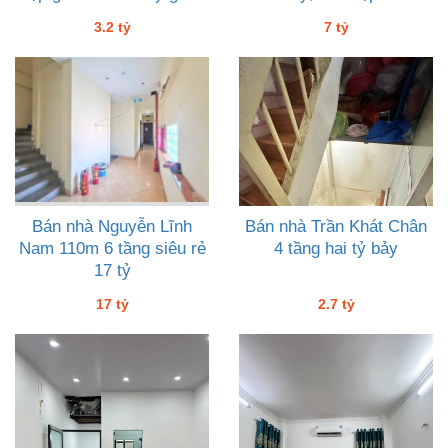
tỷ hai
3.2 tỷ
7 tỷ
Bán nhà Nguyễn Lĩnh
Bán nhà Trần Khát Chân
Nam 110m 6 tầng siêu rẻ
4 tầng hai tỷ bảy
17 tỷ
17 tỷ
2.7 tỷ