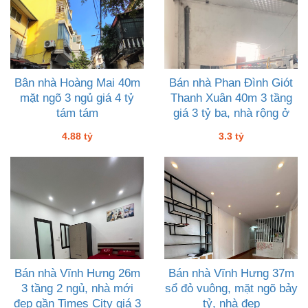
Bân nhà Hoàng Mai 40m
Bán nhà Phan Đình Giót
mặt ngõ 3 ngủ giá 4 tỷ
Thanh Xuân 40m 3 tầng
tám tám
giá 3 tỷ ba, nhà rộng ở
sướng
4.88 tỷ
3.3 tỷ
Bán nhà Vĩnh Hưng 26m
Bán nhà Vĩnh Hưng 37m
3 tầng 2 ngủ, nhà mới
sổ đỏ vuông, mặt ngõ bảy
đẹp gần Times City giá 3
tỷ, nhà đẹp