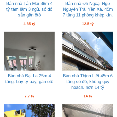
Bán nhà Tân Mai 88m 4
Bán nhà Đh Ngoại Ngữ
tỷ tám lăm 3 ngủ, sổ đỏ
Nguyễn Trãi Yên Xá, 45m
sẵn gần ôtô
7 tầng 11 phòng khép kín,
12 tỷ rưỡi
4.85 tỷ
12.5 tỷ
Bán nhà Đại La 25m 4
Bán nhà Thịnh Liệt 45m 6
tầng, bảy tỷ bảy, gần ôtô
tầng sổ đỏ, không quy
hoạch, hơn 14 tỷ
7.7 tỷ
14 tỷ