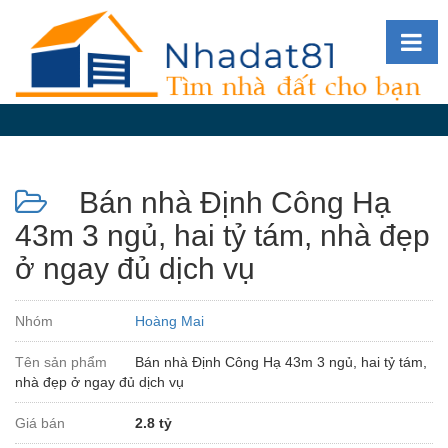
Diễn
đàn
Giới
thiệu
Bán nhà Định Công Hạ
Tin
nhà
43m 3 ngủ, hai tỷ tám, nhà đẹp
đất
ở ngay đủ dịch vụ
videos
Tìm
Nhóm
Hoàng Mai
kiếm
Tên sản phẩm
Bán nhà Định Công Hạ 43m 3 ngủ, hai tỷ tám,
Đăng
nhà đẹp ở ngay đủ dịch vụ
nhập
Giá bán
2.8 tỷ