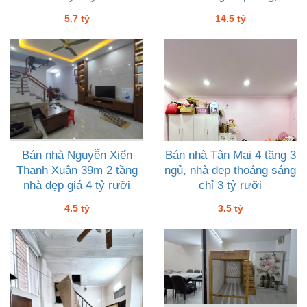
tỷ rưỡi
5.7 tỷ
14.5 tỷ
Bán nhà Nguyễn Xiển
Bán nhà Tân Mai 4 tầng 3
Thanh Xuân 39m 2 tầng
ngủ, nhà đẹp thoáng sáng
nhà đẹp giá 4 tỷ rưỡi
chỉ 3 tỷ rưỡi
4.5 tỷ
3.5 tỷ