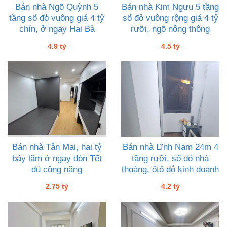
Bán nhà Ngõ Quỳnh 5
Bán nhà Kim Ngưu 5 tầng
tầng sổ đỏ vuông giá 4 tỷ
sổ đỏ vuông rộng giá 4 tỷ
chín, ở ngay Hai Bà
rưỡi, ngõ nông thông
Trưng
suốt, tiện ích
4.9 tỷ
4.5 tỷ
Bán nhà Tân Mai, hai tỷ
Bán nhà Lĩnh Nam 24m 4
bảy lăm ở ngay đón Tết
tầng rưỡi, sổ đỏ nhà
đủ công năng
thoáng, ôtô đỗ kinh doanh
4 tỷ hai
2.75 tỷ
4.2 tỷ