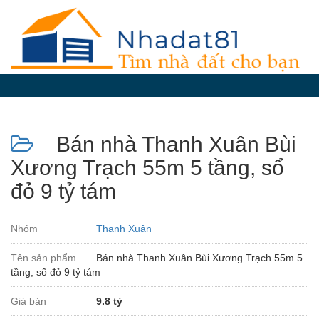
Diễn
đàn
Giới
thiệu
Bán nhà Thanh Xuân Bùi
Tin
nhà
Xương Trạch 55m 5 tầng, sổ
đất
đỏ 9 tỷ tám
videos
Tìm
Nhóm
Thanh Xuân
kiếm
Tên sản phẩm
Bán nhà Thanh Xuân Bùi Xương Trạch 55m 5
Đăng
tầng, sổ đỏ 9 tỷ tám
nhập
Giá bán
9.8 tỷ