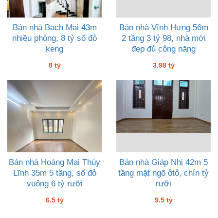
Bán nhà Bạch Mai 43m
Bán nhà Vĩnh Hưng 56m
nhiều phòng, 8 tỷ sổ đỏ
2 tầng 3 tỷ 98, nhà mới
keng
đẹp đủ công năng
8 tỷ
3.98 tỷ
Bán nhà Hoàng Mai Thúy
Bán nhà Giáp Nhị 42m 5
Lĩnh 35m 5 tầng, sổ đỏ
tầng mặt ngõ ôtô, chín tỷ
vuông 6 tỷ rưỡi
rưỡi
6.5 tỷ
9.5 tỷ