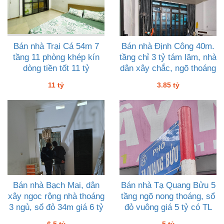
Bán nhà Trại Cá 54m 7
Bán nhà Định Công 40m.
tầng 11 phòng khép kín
tầng chỉ 3 tỷ tám lăm, nhà
dòng tiền tốt 11 tỷ
dân xây chắc, ngõ thoáng
11 tỷ
3.85 tỷ
Bán nhà Bạch Mai, dân
Bán nhà Tạ Quang Bửu 5
xây ngoc rộng nhà thoáng
tầng ngõ nong thoáng, sổ
3 ngủ, sổ đỏ 34m giá 6 tỷ
đỏ vuông giá 5 tỷ có TL
rưỡi
6.5 tỷ
5 tỷ