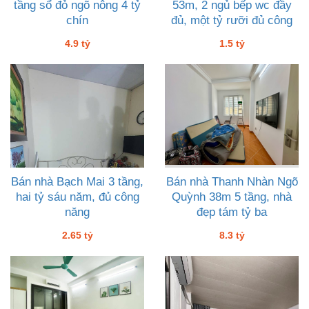
tầng sổ đỏ ngõ nông 4 tỷ
53m, 2 ngủ bếp wc đầy
chín
đủ, một tỷ rưỡi đủ công
năng
4.9 tỷ
1.5 tỷ
Bán nhà Bạch Mai 3 tầng,
Bán nhà Thanh Nhàn Ngõ
hai tỷ sáu năm, đủ công
Quỳnh 38m 5 tầng, nhà
năng
đẹp tám tỷ ba
2.65 tỷ
8.3 tỷ