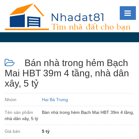
Diễn
đàn
Giới
thiệu
Bán nhà trong hẻm Bạch
Tin
nhà
Mai HBT 39m 4 tầng, nhà dân
đất
xây, 5 tỷ
videos
Tìm
Nhóm
Hai Bà Trưng
kiếm
Tên sản phẩm
Bán nhà trong hẻm Bạch Mai HBT 39m 4 tầng,
Đăng
nhà dân xây, 5 tỷ
nhập
Giá bán
5 tỷ