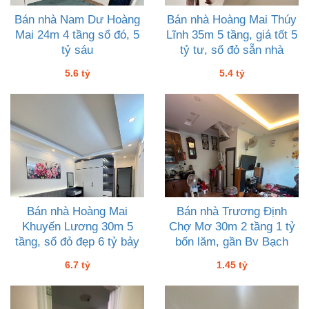
Bán nhà Nam Dư Hoàng
Bán nhà Hoàng Mai Thúy
Mai 24m 4 tầng sổ đó, 5
Lĩnh 35m 5 tầng, giá tốt 5
tỷ sáu
tỷ tư, sổ đỏ sẵn nhà
vuông đẹp thoáng
5.6 tỷ
5.4 tỷ
Bán nhà Hoàng Mai
Bán nhà Trương Định
Khuyến Lương 30m 5
Chợ Mơ 30m 2 tầng 1 tỷ
tầng, sổ đỏ đẹp 6 tỷ bảy
bốn lăm, gần Bv Bạch
Mai Đh Kinh Tế
6.7 tỷ
1.45 tỷ