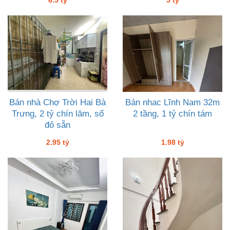
Bán nhà Chợ Trời Hai Bà
Bán nhac Lĩnh Nam 32m
Trưng, 2 tỷ chín lăm, sổ
2 tầng, 1 tỷ chín tám
đỏ sẵn
2.95 tỷ
1.98 tỷ