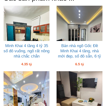
Minh Khai 4 tầng 4 tỷ 35
Bán nhà ngõ Gốc Đề
sổ đỏ vuông, ngõ rất nông
Minh Khai 4 tầng, nhà
nhà chắc chắn
mới đẹp, sổ đỏ sẵn, 6 tỷ
rưỡi
4.35 tỷ
6.5 tỷ