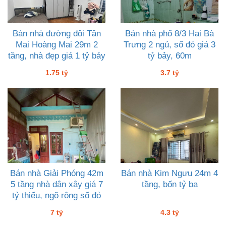
Bán nhà đường đôi Tân
Bán nhà phố 8/3 Hai Bà
Mai Hoàng Mai 29m 2
Trưng 2 ngủ, sổ đỏ giá 3
tầng, nhà đẹp giá 1 tỷ bảy
tỷ bảy, 60m
lăm
1.75 tỷ
3.7 tỷ
Bán nhà Giải Phóng 42m
Bán nhà Kim Ngưu 24m 4
5 tầng nhà dân xây giá 7
tầng, bốn tỷ ba
tỷ thiếu, ngõ rộng sổ đỏ
đẹp
7 tỷ
4.3 tỷ