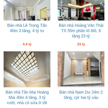
Bán nhà Lê Trọng Tấn
Bán nhà Hoàng Văn Thái
40m 3 tầng, 4 tỷ tư
TX 55m phân lô ôtô, 6
tầng 23 tỷ
4.4 tỷ
23 tỷ
Bán nhà Tân Mai Hoàng
Bán nhà Nam Dư 24m 2
Mai 40m 4 tầng, 3 tỷ
tầng, cjir hai tỷ sáu
rưỡi, nhà cũ sửa ở tốt