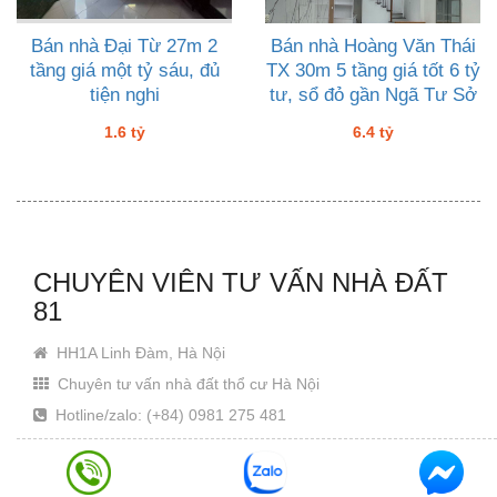
Bán nhà Đại Từ 27m 2
Bán nhà Hoàng Văn Thái
tầng giá một tỷ sáu, đủ
TX 30m 5 tầng giá tốt 6 tỷ
tiện nghi
tư, sổ đỏ gần Ngã Tư Sở
1.6 tỷ
6.4 tỷ
CHUYÊN VIÊN TƯ VẤN NHÀ ĐẤT
81
HH1A Linh Đàm, Hà Nội
Chuyên tư vấn nhà đất thổ cư Hà Nội
Hotline/zalo: (+84) 0981 275 481
Email: Khanhjin@gmail.com