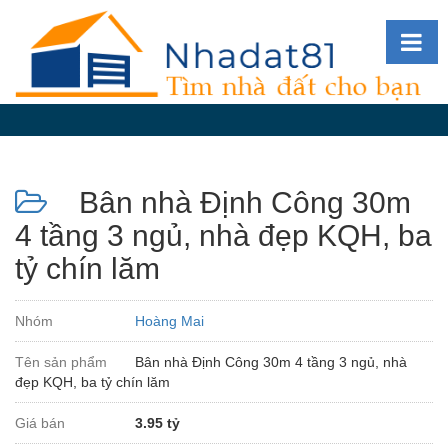
Diễn
đàn
Giới
thiệu
Bân nhà Định Công 30m
Tin
nhà
4 tầng 3 ngủ, nhà đẹp KQH, ba
đất
tỷ chín lăm
videos
Tìm
Nhóm
Hoàng Mai
kiếm
Tên sản phẩm
Bân nhà Định Công 30m 4 tầng 3 ngủ, nhà
Đăng
đẹp KQH, ba tỷ chín lăm
nhập
Giá bán
3.95 tỷ