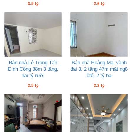
3.5 tỷ
2.6 tỷ
Bán nhà Lê Trọng Tấn
Bán nhà Hoàng Mai vành
Định Công 38m 3 tầng,
đai 3, 2 tầng 47m mặt ngõ
hai tỷ rưỡi
ôtô, 2 tỷ ba
2.5 tỷ
2.3 tỷ