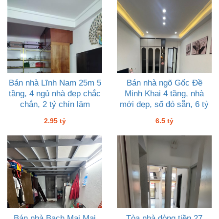
Bán nhà Lĩnh Nam 25m 5
Bán nhà ngõ Gốc Đề
tầng, 4 ngủ nhà đẹp chắc
Minh Khai 4 tầng, nhà
chắn, 2 tỷ chín lăm
mới đẹp, sổ đỏ sẵn, 6 tỷ
rưỡi
2.95 tỷ
6.5 tỷ
Bán nhà Bạch Mai Mai
Tòa nhà dòng tiền 27