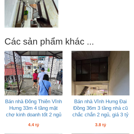
Các sản phẩm khác ...
Bán nhà Đông Thiên Vĩnh
Bán nhà Vĩnh Hưng Đại
Hưng 33m 4 tầng mặt
Đồng 36m 3 tầng nhà cũ
chợ kinh doanh tốt 2 ngủ
chắc chắn 2 ngủ, giá 3 tỷ
giá 4 tỷ tư
tám
4.4 tỷ
3.8 tỷ