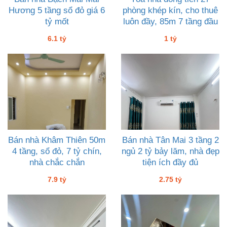
Hương 5 tầng sổ đỏ giá 6
phòng khép kín, cho thuê
tỷ mốt
luôn đầy, 85m 7 tầng đầu
tư tốt
6.1 tỷ
1 tỷ
Bán nhà Khâm Thiên 50m
Bán nhà Tân Mai 3 tầng 2
4 tầng, sổ đỏ, 7 tỷ chín,
ngủ 2 tỷ bảy lăm, nhà đẹp
nhà chắc chắn
tiện ích đầy đủ
7.9 tỷ
2.75 tỷ