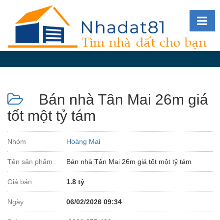
Diễn
đàn
Giới
thiệu
Bán nhà Tân Mai 26m giá
Tin
nhà
tốt một tỷ tám
đất
videos
Nhóm
Hoàng Mai
Tìm
Tên sản phẩm
Bán nhà Tân Mai 26m giá tốt một tỷ tám
kiếm
Giá bán
1.8 tỷ
Đăng
nhập
Ngày
06/02/2026 09:34