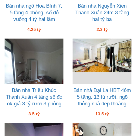
Bán nhà ngõ Hòa Bình 7,
Bán nhà Nguyễn Xiển
5 tầng 4 phòng, sổ đỏ
Thanh Xuân 24m 3 tầng
vuông 4 tỷ hai lăm
hai tỷ ba
4.25 tỷ
2.3 tỷ
Bán nhà Triều Khúc
Bán nhà Đại La HBT 46m
Thanh Xuân 4 tầng sổ đỏ
5 tầng, 13 tủ rưỡi, ngõ
ok giá 3 tỷ rưỡi 3 phòng
thông nhà đẹp thoáng
ngủ
3.5 tỷ
13.5 tỷ