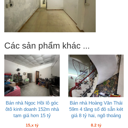
Các sản phẩm khác ...
Bán nhà Ngọc Hồi lô góc
Bán nhà Hoàng Văn Thái
ôtô kinh doanh 152m nhà
59m 4 tầng sổ đỏ sẵn két
tạm giá hơn 15 tỷ
giá 8 tỷ hai, ngõ thoáng
không QH
15,x tỷ
8.2 tỷ