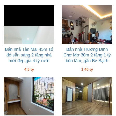
Bán nhà Tân Mai 45m sổ
Bán nhà Trương Định
đỏ sẵn sàng 2 tầng nhà
Chợ Mơ 30m 2 tầng 1 tỷ
mới đẹp giá 4 tỷ rưỡi
bốn lăm, gần Bv Bạch
Mai Đh Kinh Tế
4.5 tỷ
1.45 tỷ