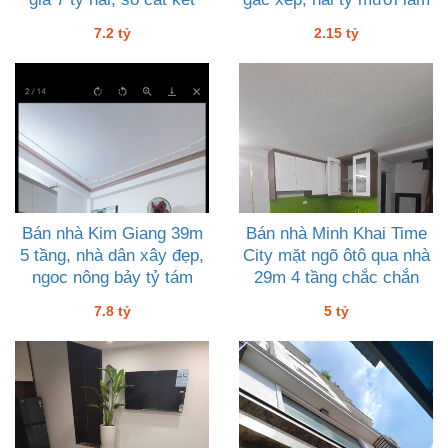
7.2 tỷ
2.15 tỷ
Bán nhà Kim Giang 39m
Bán nhà Minh Khai Time
5 tầng, nhà dân xây đẹp,
City mặt ngõ ôtô qua nhà
ngoc nông bảy tỷ tám
29m 4 tầng chắc chắn
kiên cooa giá 5 tỷ
7.8 tỷ
5 tỷ