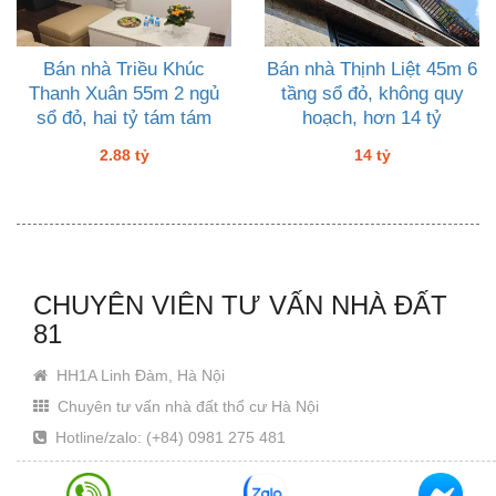
Bán nhà Triều Khúc
Bán nhà Thịnh Liệt 45m 6
Thanh Xuân 55m 2 ngủ
tầng sổ đỏ, không quy
sổ đỏ, hai tỷ tám tám
hoạch, hơn 14 tỷ
2.88 tỷ
14 tỷ
CHUYÊN VIÊN TƯ VẤN NHÀ ĐẤT
81
HH1A Linh Đàm, Hà Nội
Chuyên tư vấn nhà đất thổ cư Hà Nội
Hotline/zalo: (+84) 0981 275 481
Email: Khanhjin@gmail.com