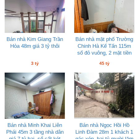
Bán nhà Kim Giang Trần
Bán nhà mặt phố Trường
Hòa 48m giá 3 tỷ thôi
Chinh Hà Kế Tấn 115m
sổ đỏ vuông, 2 mặt tiền
45 tỷ
3 tỷ
45 tỷ
Bán nhà Minh Khai Liên
Bán nhà Ngọc Hồi Hồ
Phái 45m 3 tầng nhà dân
Linh Đàm 28m 1 khách 1
giá 7 tỷ hai, sổ cất két
gác xép, hai tỷ mười lăm