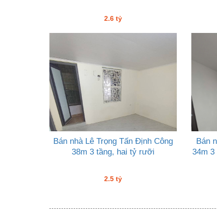
2.6 tỷ
Bán nhà Lê Trọng Tấn Định Công
Bán n
38m 3 tầng, hai tỷ rưỡi
34m 3 
2.5 tỷ