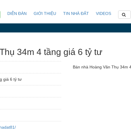
DIỄN ĐÀN
GIỚI THIỆU
TIN NHÀ ĐẤT
VIDEOS
ụ 34m 4 tầng giá 6 tỷ tư
Bán nhà Hoàng Văn Thụ 34m 4 
giá 6 tỷ tư
hadat81/