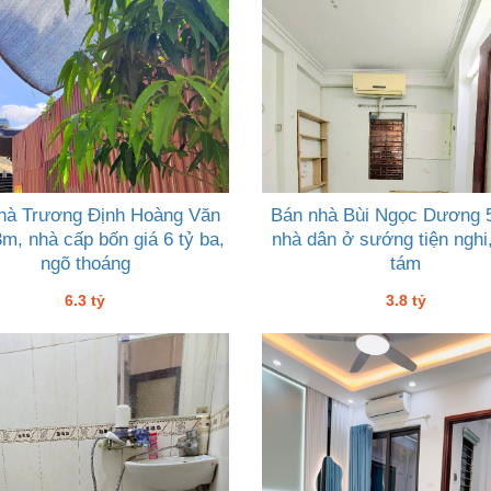
hà Trương Định Hoàng Văn
Bán nhà Bùi Ngọc Dương 5
m, nhà cấp bốn giá 6 tỷ ba,
nhà dân ở sướng tiện nghi,
ngõ thoáng
tám
6.3 tỷ
3.8 tỷ