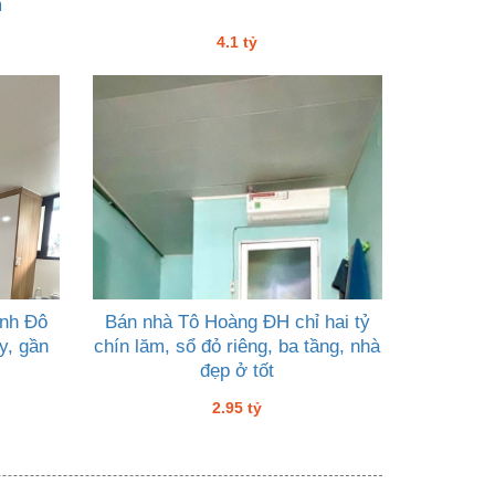
m
4.1 tỷ
nh Đô
Bán nhà Tô Hoàng ĐH chỉ hai tỷ
y, gần
chín lăm, sổ đỏ riêng, ba tầng, nhà
đẹp ở tốt
2.95 tỷ