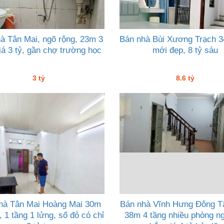
à Tân Mai, ngõ rộng, 23m 3
Bán nhà Bùi Xương Trạch 
iá 3 tỷ, gần chợ trường học
mới đẹp, 8 tỷ sáu
3 tỷ
8.6 tỷ
hà Tân Mai Hoàng Mai 30m
Bán nhà Vĩnh Hưng Đông T
 1 tầng 1 lửng, sổ đỏ có chỉ
38m 4 tầng nhiều phòng n