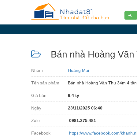
Diễn
đàn
Giới
thiệu
Bán nhà Hoàng Văn Th
Tin
nhà
Nhóm
Hoàng Mai
đất
Tên sản phẩm
Bán nhà Hoàng Văn Thụ 34m 4 tầng 
videos
Giá bán
6.4 tỷ
Tìm
kiếm
Ngày
23/11/2025 06:40
Đăng
Zalo:
0981.275.481
nhập
Facebook
https://www.facebook.com/khanh.n