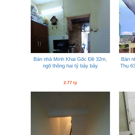
Bán nhà Minh Khai Gốc Đề 32m,
Bán n
ngõ thông hai tỷ bảy bảy
Thụ 63
2.77 tỷ