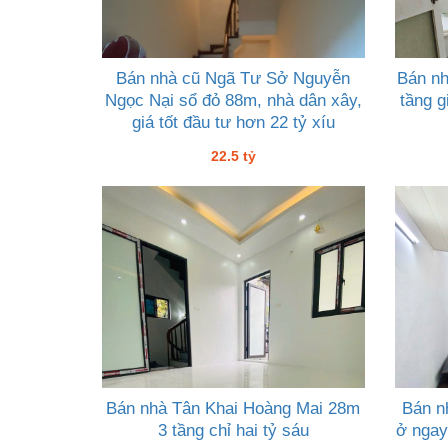
Bán nhà cũ Ngã Tư Sở Nguyễn
Bán nh
Ngọc Nại sổ đỏ 88m, nhà dân xây,
tầng g
giá tốt đầu tư hơn 22 tỷ xíu
22.5 tỷ
Bán nhà Tân Khai Hoàng Mai 28m
Bán n
3 tầng chỉ hai tỷ sáu
ở ngay,