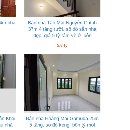
34m nhà
Bán nhà Tân Mai Nguyễn Chính
37m 4 tầng rưỡi, sổ đỏ sẵn nhà
đẹp, giá 5 tỷ tám về ở luôn
5.8 tỷ
ân Khai
Bán nhà Hoàng Mai Gamuda 25m
gủ nhà
5 tầng, sổ đỏ keng, bốn tỷ mốt