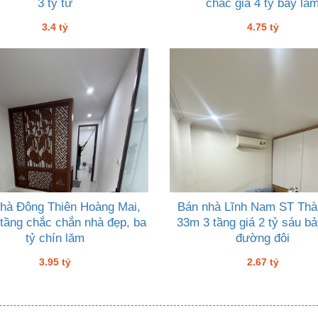
3 tỷ tư
chắc giá 4 tỷ bảy lă
3.4 tỷ
4.75 tỷ
hà Đông Thiên Hoàng Mai,
Bán nhà Lĩnh Nam ST Thà
tầng chắc chắn nhà đẹp, ba
33m 3 tầng giá 2 tỷ sáu bả
tỷ chín lăm
đường đôi
3.95 tỷ
2.67 tỷ