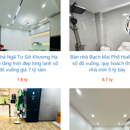
nhà Ngã Tư Sở Khương Hạ
Bán nhà Bạch Mai Phố Huế
 tầng mới đẹp long lanh sổ
sổ đỏ vuông, quy hoạch ổn
đỏ vuông giá 7 tỷ tám
nhà mới 5 tỷ bảy
7.8 tỷ
5.7 tỷ