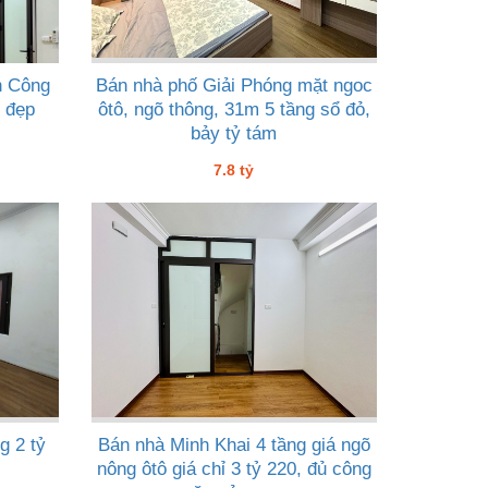
h Công
Bán nhà phố Giải Phóng mặt ngoc
i đẹp
ôtô, ngõ thông, 31m 5 tầng sổ đỏ,
bảy tỷ tám
7.8 tỷ
g 2 tỷ
Bán nhà Minh Khai 4 tầng giá ngõ
nông ôtô giá chỉ 3 tỷ 220, đủ công