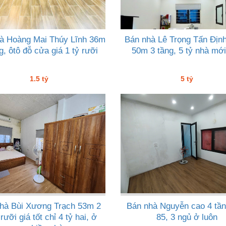
à Hoàng Mai Thúy Lĩnh 36m
Bán nhà Lê Trọng Tấn Địn
g, ôtô đỗ cửa giá 1 tỷ rưỡi
50m 3 tầng, 5 tỷ nhà mớ
1.5 tỷ
5 tỷ
hà Bùi Xương Trạch 53m 2
Bán nhà Nguyễn cao 4 tần
rưỡi giá tốt chỉ 4 tỷ hai, ở
85, 3 ngủ ở luôn