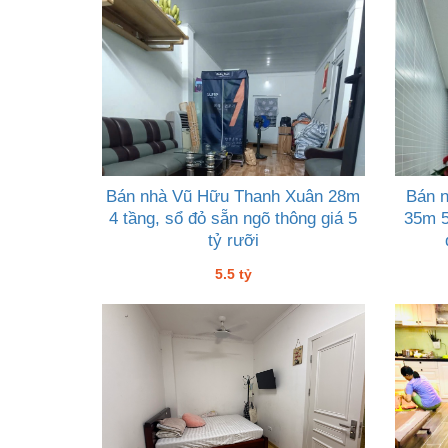
Bán nhà Vũ Hữu Thanh Xuân 28m
Bán 
4 tầng, sổ đỏ sẵn ngõ thông giá 5
35m 5
tỷ rưỡi
5.5 tỷ