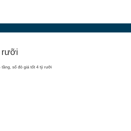
 rưỡi
ầng, sổ đỏ giá tốt 4 tỷ rưỡi