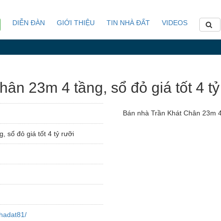
DIỄN ĐÀN
GIỚI THIỆU
TIN NHÀ ĐẤT
VIDEOS
n 23m 4 tầng, sổ đỏ giá tốt 4 tỷ
Bán nhà Trần Khát Chân 23m 4 t
 sổ đỏ giá tốt 4 tỷ rưỡi
hadat81/