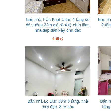
Bán nhà Trần Khát Chân 4 tầng sổ
Bán nh
đỏ vuông 23m giá rẻ 4 tỷ chín lăm,
2 tần
nhà đẹp dân xây chu đáo
4.95 tỷ
Bán nhà Lò Đúc 30m 3 tầng, nhà
Bán n
mới đẹp, 8 tỷ sáu
tầng 