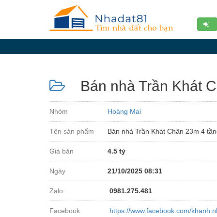
Diễn
đàn
Giới
thiệu
Bán nhà Trần Khát Châ
Tin
nhà
Nhóm
Hoàng Mai
đất
Tên sản phẩm
Bán nhà Trần Khát Chân 23m 4 tầng,
videos
Giá bán
4.5 tỷ
Tìm
kiếm
Ngày
21/10/2025 08:31
Đăng
Zalo:
0981.275.481
nhập
Facebook
https://www.facebook.com/khanh.n