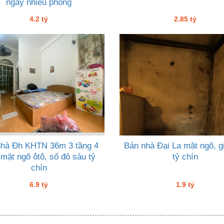
ngay nhiều phòng
4.2 tỷ
2.85 tỷ
nhà Đh KHTN 36m 3 tầng 4
Bán nhà Đại La mặt ngõ, g
 mặt ngõ ôtô, sổ đỏ sáu tỷ
tỷ chín
chín
6.9 tỷ
1.9 tỷ