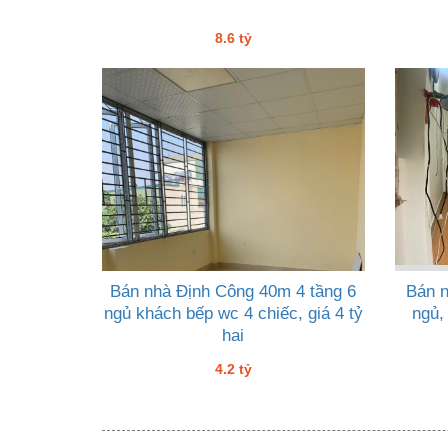
8.6 tỷ
Bán nhà Định Công 40m 4 tầng 6
Bán 
ngủ khách bếp wc 4 chiếc, giá 4 tỷ
ngủ,
hai
4.2 tỷ