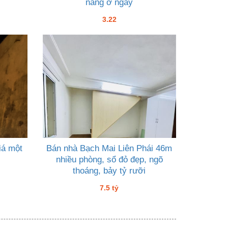
năng ở ngay
3.22
iá một
Bán nhà Bạch Mai Liên Phái 46m
nhiều phòng, sổ đỏ đẹp, ngõ
thoáng, bảy tỷ rưỡi
7.5 tỷ