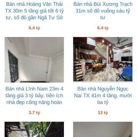
Bán nhà Hoàng Văn Thái
Bán nhà Bùi Xương Trạch
TX 30m 5 tầng giá tốt 6 tỷ
31m sổ đỏ vuông sáu tỷ
tư, sổ đỏ gần Ngã Tư Sở
tư
6.4 tỷ
6.4 tỷ
Bán nhà Lĩnh Nam 23m 4
Bán nhà Nguyễn Ngọc
tầng giá 3 tỷ bảy, tiện ích
Nại TX 41m 4 tầng, mười
nhà đẹp công năng hoàn
ba tỷ
hảo
3.7 tỷ
13 tỷ