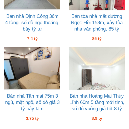
Bán nhà Định Công 36m
Bán tòa nhà mặt đường
4 tầng, sổ đỏ ngõ thoáng,
Ngọc Hồi 158m, xây tòa
bảy tỷ tư
nhà văn phòng, 85 tỷ
7.4 tỷ
85 tỷ
Bán nhà Tân mai 75m 3
Bán nhà Hoàng Mai Thúy
ngủ, mặt ngõ, sổ đỏ giá 3
Lĩnh 60m 5 tầng mới tinh,
tỷ bảy lăm
sổ đỏ vuông giá tốt 8 tỷ
chín
3.75 tỷ
8.9 tỷ