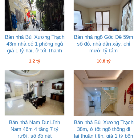
Bán nhà Bùi Xương Trạch
Bán nhà ngõ Gốc Đề 59m
43m nhà có 1 phòng ngủ
sổ đỏ, nhà dân xây, chỉ
giá 1 tỷ hai, ở tốt Thanh
mười tỷ tám
Xuân
1.2 tỷ
10.8 tỷ
Bán nhà Nam Dư Lĩnh
Bán nhà Bùi Xương Trạch
Nam 46m 4 tầng 7 tỷ
38m, ở tốt ngõ thông đi
rưỡi, sổ đỏ nét
lại thuận tiện, giá 1 tỷ bốn