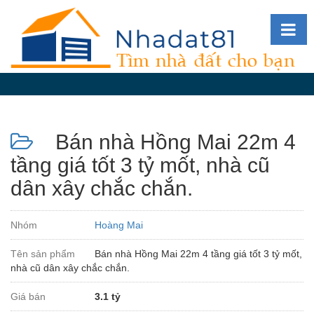
Diễn
đàn
Giới
thiệu
Bán nhà Hồng Mai 22m 4
Tin
nhà
tầng giá tốt 3 tỷ mốt, nhà cũ
đất
dân xây chắc chắn.
videos
Tìm
Nhóm
Hoàng Mai
kiếm
Tên sản phẩm
Bán nhà Hồng Mai 22m 4 tầng giá tốt 3 tỷ mốt,
Đăng
nhà cũ dân xây chắc chắn.
nhập
Giá bán
3.1 tỷ