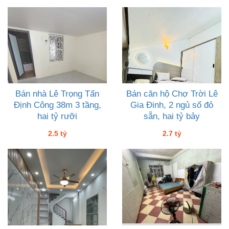
Bán nhà Lê Trọng Tấn
Bán căn hộ Chợ Trời Lê
Định Công 38m 3 tầng,
Gia Đinh, 2 ngủ sổ đỏ
hai tỷ rưỡi
sẵn, hai tỷ bảy
2.5 tỷ
2.7 tỷ