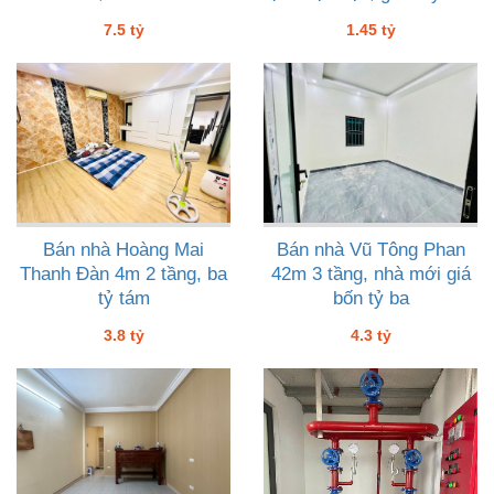
lăm
7.5 tỷ
1.45 tỷ
Bán nhà Hoàng Mai
Bán nhà Vũ Tông Phan
Thanh Đàn 4m 2 tầng, ba
42m 3 tầng, nhà mới giá
tỷ tám
bốn tỷ ba
3.8 tỷ
4.3 tỷ