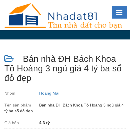
Diễn
đàn
Giới
thiệu
Bán nhà ĐH Bách Khoa
Tin
nhà
Tô Hoàng 3 ngủ giá 4 tỷ ba sổ
đất
đỏ đẹp
videos
Tìm
Nhóm
Hoàng Mai
kiếm
Tên sản phẩm
Bán nhà ĐH Bách Khoa Tô Hoàng 3 ngủ giá 4
Đăng
tỷ ba sổ đỏ đẹp
nhập
Giá bán
4.3 tỷ