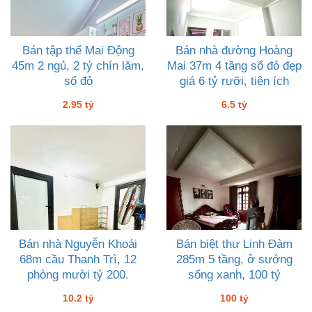
Bán tập thể Mai Động
Bán nhà đường Hoàng
45m 2 ngủ, 2 tỷ chín lăm,
Mai 37m 4 tầng sổ đỏ đẹp
sổ đỏ
giá 6 tỷ rưỡi, tiện ích
hoàn hảo
2.95 tỷ
6.5 tỷ
Bán nhà Nguyễn Khoái
Bán biệt thự Linh Đàm
68m cầu Thanh Trì, 12
285m 5 tầng, ở sướng
phòng mười tỷ 200.
sống xanh, 100 tỷ
10.2 tỷ
100 tỷ