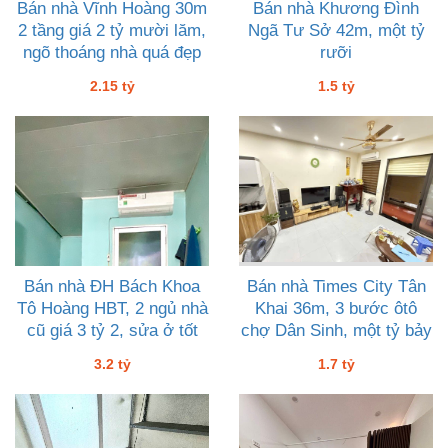
Bán nhà Vĩnh Hoàng 30m
Bán nhà Khương Đình
2 tầng giá 2 tỷ mười lăm,
Ngã Tư Sở 42m, một tỷ
ngõ thoáng nhà quá đẹp
rưỡi
2.15 tỷ
1.5 tỷ
Bán nhà ĐH Bách Khoa
Bán nhà Times City Tân
Tô Hoàng HBT, 2 ngủ nhà
Khai 36m, 3 bước ôtô
cũ giá 3 tỷ 2, sửa ở tốt
chợ Dân Sinh, một tỷ bảy
3.2 tỷ
1.7 tỷ