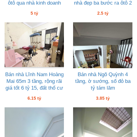
ôtô qua nhà kinh doanh
nhà đẹp ba bước ra ôtô 2
giá 5 tỷ
tỷ rưỡi ở ngay gần Đại
5 tỷ
2.5 tỷ
học Y Hà Nội
Bán nhà Lĩnh Nam Hoàng
Bán nhà Ngõ Quỳnh 4
Mai 65m 3 tầng, rộng rãi
tầng, ờ sướng, sổ đỏ ba
giá tốt 6 tỷ 15, đất thổ cư
tỷ tám lăm
ODT
6.15 tỷ
3.85 tỷ