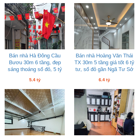
Bán nhà Hà Đông Cầu
Bán nhà Hoàng Văn Thái
Bươu 30m 6 tầng, đẹp
TX 30m 5 tầng giá tốt 6 tỷ
sáng thoáng sổ đỏ, 5 tỷ
tư, sổ đỏ gần Ngã Tư Sở
tư
5.4 tỷ
6.4 tỷ