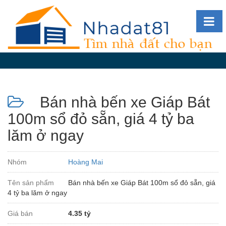
Diễn
đàn
Giới
thiệu
Bán nhà bến xe Giáp Bát
Tin
nhà
100m sổ đỏ sẵn, giá 4 tỷ ba
đất
lăm ở ngay
videos
Tìm
Nhóm
Hoàng Mai
kiếm
Tên sản phẩm
Bán nhà bến xe Giáp Bát 100m sổ đỏ sẵn, giá
Đăng
4 tỷ ba lăm ở ngay
nhập
Giá bán
4.35 tỷ