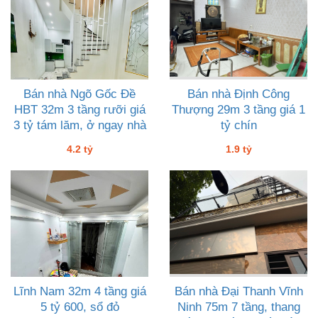
Bán nhà Ngõ Gốc Đề
Bán nhà Định Công
HBT 32m 3 tầng rưỡi giá
Thượng 29m 3 tầng giá 1
3 tỷ tám lăm, ở ngay nhà
tỷ chín
mới tinh đẹp như tình đầu
4.2 tỷ
1.9 tỷ
Lĩnh Nam 32m 4 tầng giá
Bán nhà Đại Thanh Vĩnh
5 tỷ 600, sổ đỏ
Ninh 75m 7 tầng, thang