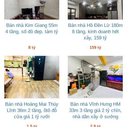
Bán nhà Kim Giang 55m
Bán nhà Hồ Đền Lừ 180m
4 tầng, sổ đỏ đẹp, tám tỷ
8 tầng, kinh doanh hết
xảy, 159 tỷ
8 tỷ
159 tỷ
Bán nhà Hoàng Mai Thúy
Bán nhà Vĩnh Hưng HM
Lĩnh 36m 2 tầng, ôtô đỗ
33m 3 tầng giá 2 tỷ chín,
cửa giá 1 tỷ rưỡi
nhà dân xây ở sướng
1.5 tỷ
2.9 tỷ