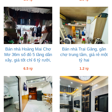
Bán nhà Hoàng Mai Chợ
Bán nhà Trại Găng, gần
Mơ 36m sổ đỏ 5 tầng dân
chợ trung tâm, giá rẻ một
xây, giá tốt chỉ 6 tỷ rưỡi,
tỷ hai
tiện ích hoàn hảo
6.5 tỷ
1.2 tỷ