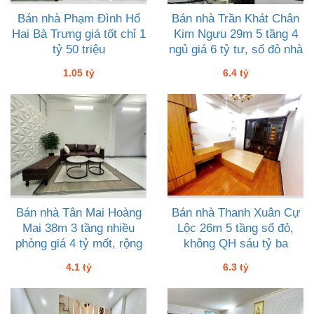
Bán nhà Phạm Đình Hổ
Bán nhà Trần Khát Chân
Hai Bà Trưng giá tốt chỉ 1
Kim Ngưu 29m 5 tầng 4
tỷ 50 triệu
ngủ giá 6 tỷ tư, sổ đỏ nhà
cực đẹp
1.05 tỷ
6.4 tỷ
Bán nhà Tân Mai Hoàng
Bán nhà Thanh Xuân Cự
Mai 38m 3 tầng nhiều
Lộc 26m 5 tầng sổ đỏ,
phòng giá 4 tỷ mốt, rộng
không QH sáu tỷ ba
thoáng rẻ
4.1 tỷ
6.3 tỷ