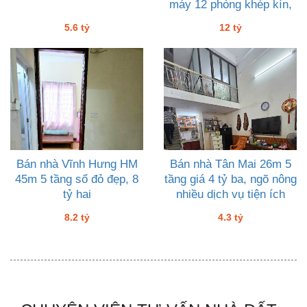
máy 12 phòng khép kín,
12 tỷ
5.6 tỷ
12 tỷ
Bán nhà Vĩnh Hưng HM
Bán nhà Tân Mai 26m 5
45m 5 tầng sổ đỏ đẹp, 8
tầng giá 4 tỷ ba, ngõ nông
tỷ hai
nhiều dịch vụ tiện ích
8.2 tỷ
4.3 tỷ