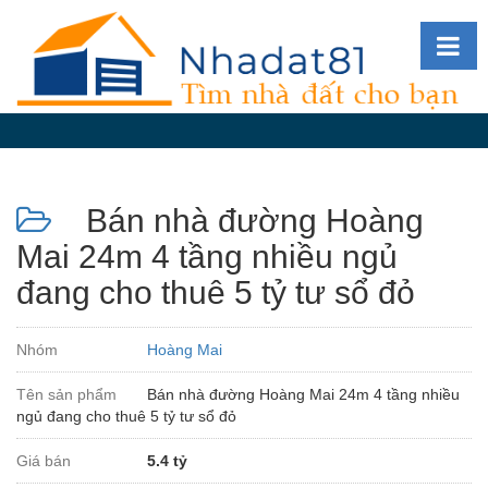
Diễn
đàn
Giới
thiệu
Bán nhà đường Hoàng
Tin
nhà
Mai 24m 4 tầng nhiều ngủ
đất
đang cho thuê 5 tỷ tư sổ đỏ
videos
Tìm
Nhóm
Hoàng Mai
kiếm
Tên sản phẩm
Bán nhà đường Hoàng Mai 24m 4 tầng nhiều
Đăng
ngủ đang cho thuê 5 tỷ tư sổ đỏ
nhập
Giá bán
5.4 tỷ