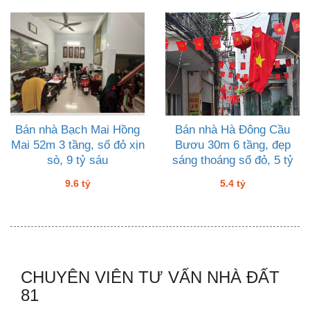
Bán nhà Bạch Mai Hồng
Bán nhà Hà Đông Cầu
Mai 52m 3 tầng, sổ đỏ xịn
Bươu 30m 6 tầng, đẹp
sò, 9 tỷ sáu
sáng thoáng sổ đỏ, 5 tỷ
tư
9.6 tỷ
5.4 tỷ
CHUYÊN VIÊN TƯ VẤN NHÀ ĐẤT
81