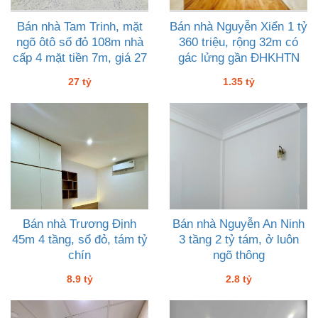
Bán nhà Tam Trinh, mặt
Bán nhà Nguyễn Xiển 1 tỷ
ngõ ôtô sổ đỏ 108m nhà
360 triệu, rộng 32m có
cấp 4 mặt tiền 7m, giá 27
gác lửng gần ĐHKHTN
tỷ
27 tỷ
1.35 tỷ
Bán nhà Trương Định
Bán nhà Nguyễn An Ninh
45m 4 tầng, sổ đỏ, tám tỷ
3 tầng 2 tỷ tám, ở luôn
chín
ngõ thông
8.9 tỷ
2.8 tỷ