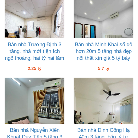
Bán nhà Trương Định 3
Bán nhà Minh Khai sổ đỏ
tầng, nhà mới tiện ích
hơn 20m 5 tầng nhà đẹp
ngõ thoáng, hai tỷ hai lăm
nội thất xịn giá 5 tỷ bảy
2.25 tỷ
5.7 tỷ
Bán nhà Nguyễn Xiển
Bán nhà Định Công Hạ
Khuất Duy Tiến 5 tầng 3
40m 3 tầng, bốn tỷ tư