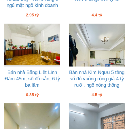
ngủ mặt ngõ kinh doanh
dễ 2 tỷ chín lăm
2.95 tỷ
4.4 tỷ
Bán nhà Bằng Liệt Linh
Bán nhà Kim Ngưu 5 tầng
Đàm 45m, sổ đỏ sẵn, 6 tỷ
sổ đỏ vuông rộng giá 4 tỷ
ba lăm
rưỡi, ngõ nông thông
suốt, tiện ích
6.35 tỷ
4.5 tỷ