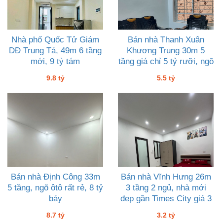
Nhà phố Quốc Tử Giám
Bán nhà Thanh Xuân
DĐ Trung Tả, 49m 6 tầng
Khương Trung 30m 5
mới, 9 tỷ tám
tầng giá chỉ 5 tỷ rưỡi, ngõ
thoáng gần THCS
9.8 tỷ
5.5 tỷ
Bán nhà Định Công 33m
Bán nhà Vĩnh Hưng 26m
5 tầng, ngõ ôtô rất rẻ, 8 tỷ
3 tầng 2 ngủ, nhà mới
bảy
đẹp gần Times City giá 3
tỷ hai
8.7 tỷ
3.2 tỷ