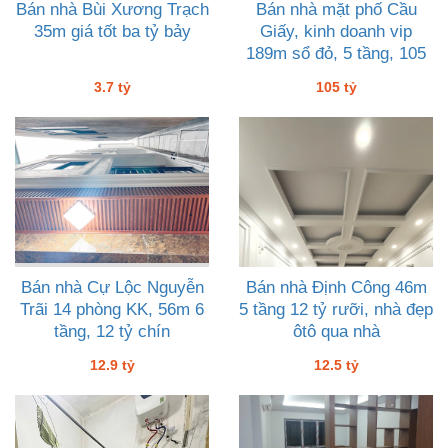
Bán nhà Bùi Xương Trạch
Bán nhà mặt phố Cầu
35m giá tốt ba tỷ bảy
Giấy, kinh doanh vip
189m sổ đỏ, 5 tầng, 105
tỷ
3.7 tỷ
105 tỷ
Bán nhà Cự Lộc Nguyễn
Bán nhà Định Công 46m
Trãi 14 phòng KK, 56m 6
5 tầng 12 tỷ rưỡi, nhà đẹp
tầng, 12 tỷ chín
ôtô qua nhà
12.9 tỷ
12.5 tỷ