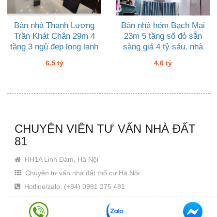
Bán nhà Thanh Lương
Bán nhà hẻm Bạch Mai
Trần Khát Chân 29m 4
23m 5 tầng sổ đỏ sẵn
tầng 3 ngủ đẹp long lanh
sàng giá 4 tỷ sáu, nhà
sổ đỏ giá 6 tỷ rưỡi
đẹp ở ngay
6.5 tỷ
4.6 tỷ
CHUYÊN VIÊN TƯ VẤN NHÀ ĐẤT
81
HH1A Linh Đàm, Hà Nội
Chuyên tư vấn nhà đất thổ cư Hà Nội
Hotline/zalo: (+84) 0981 275 481
Email: Khanhjin@gmail.com