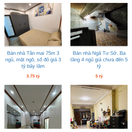
Bán nhà Tân mai 75m 3
Bán nhà Ngã Tư Sở. Ba
ngủ, mặt ngõ, sổ đỏ giá 3
tầng 4 ngủ giá chưa đến 5
tỷ bảy lăm
tỷ
3.75 tỷ
5 tỷ