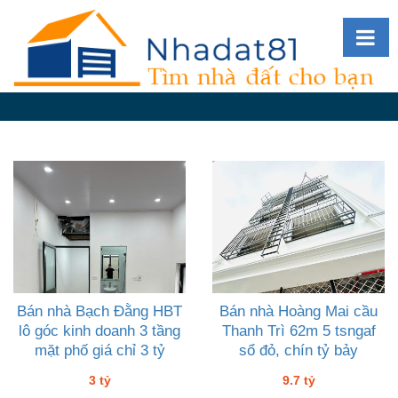
Diễn
đàn
Giới
thiệu
Tin
nhà
đất
videos
Tìm
kiếm
Bán nhà Bạch Đằng HBT
Bán nhà Hoàng Mai cầu
lô góc kinh doanh 3 tầng
Thanh Trì 62m 5 tsngaf
Đăng
mặt phố giá chỉ 3 tỷ
sổ đỏ, chín tỷ bảy
nhập
3 tỷ
9.7 tỷ