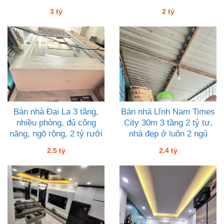
3 tỷ
2 tỷ
Bán nhà Đại La 3 tầng,
Bán nhà Lĩnh Nam Times
nhiều phòng, đủ công
City 30m 3 tầng 2 tỷ tư,
năng, ngõ rộng, 2 tỷ rưỡi
nhà đẹp ở luôn 2 ngủ
2.5 tỷ
2.4 tỷ