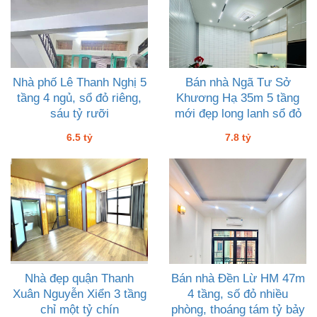
Nhà phố Lê Thanh Nghị 5
Bán nhà Ngã Tư Sở
tầng 4 ngủ, sổ đỏ riêng,
Khương Hạ 35m 5 tầng
sáu tỷ rưỡi
mới đẹp long lanh sổ đỏ
vuông giá 7 tỷ tám
6.5 tỷ
7.8 tỷ
Nhà đẹp quận Thanh
Bán nhà Đền Lừ HM 47m
Xuân Nguyễn Xiển 3 tầng
4 tầng, số đỏ nhiều
chỉ một tỷ chín
phòng, thoáng tám tỷ bảy