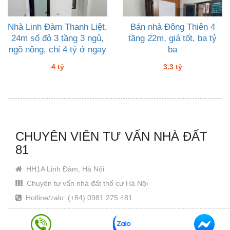
Nhà Linh Đàm Thanh Liệt,
Bán nhà Đông Thiên 4
24m sổ đỏ 3 tầng 3 ngủ,
tầng 22m, giá tốt, ba tỷ
ngõ nông, chỉ 4 tỷ ở ngay
ba
4 tỷ
3.3 tỷ
CHUYÊN VIÊN TƯ VẤN NHÀ ĐẤT
81
HH1A Linh Đàm, Hà Nội
Chuyên tư vấn nhà đất thổ cư Hà Nội
Hotline/zalo: (+84) 0981 275 481
Email: Khanhjin@gmail.com