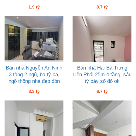
1.9 tỷ
8.7 tỷ
Bán nhà Nguyễn An Ninh
Bán nhà Hai Bà Trưng
3 tầng 2 ngủ, ba tỷ ba,
Liên Phái 25m 4 tầng, sáu
ngõ thông nhà đẹp đón
tỷ bảy sổ đỏ ok
Tết
3.3 tỷ
6.7 tỷ