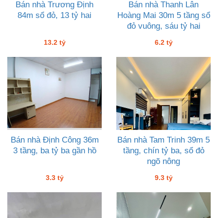
Bán nhà Trương Định
Bán nhà Thanh Lân
84m sổ đỏ, 13 tỷ hai
Hoàng Mai 30m 5 tầng sổ
đỏ vuông, sáu tỷ hai
13.2 tỷ
6.2 tỷ
Bán nhà Định Công 36m
Bán nhà Tam Trinh 39m 5
3 tầng, ba tỷ ba gần hồ
tầng, chín tỷ ba, sổ đỏ
ngõ nông
3.3 tỷ
9.3 tỷ