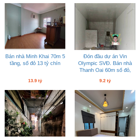
Bán nhà Minh Khai 70m 5
Đón đầu dự án Vin
tầng, sổ đỏ 13 tỷ chín
Olympic SVĐ. Bán nhà
Thanh Oai 60m sổ đỏ,
mặt phố ôtô giá tốt 9 tỷ
13.9 tỷ
9.2 tỷ
hai.