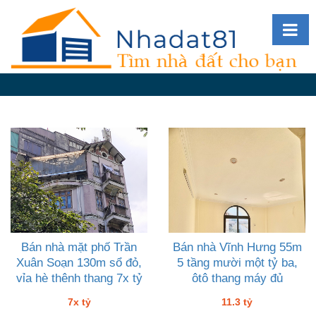
Diễn
đàn
Giới
thiệu
Tin
nhà
đất
videos
Tìm
kiếm
Bán nhà mặt phố Trần
Bán nhà Vĩnh Hưng 55m
Xuân Soạn 130m sổ đỏ,
5 tầng mười một tỷ ba,
Đăng
vỉa hè thênh thang 7x tỷ
ôtô thang máy đủ
nhập
7x tỷ
11.3 tỷ