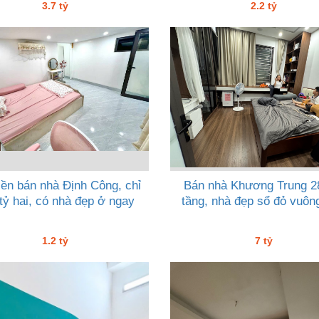
3.7 tỷ
2.2 tỷ
iền bán nhà Định Công, chỉ
Bán nhà Khương Trung 2
tỷ hai, có nhà đẹp ở ngay
tầng, nhà đẹp sổ đỏ vuông
1.2 tỷ
7 tỷ