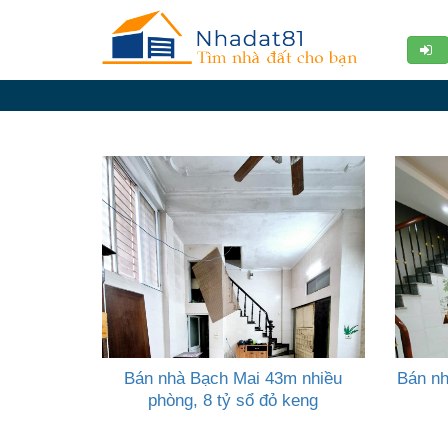
Diễn
đàn
Giới
thiệu
Tin
nhà
đất
videos
Tìm
kiếm
Bán nhà Bạch Mai 43m nhiều
Bán nh
Đăng
phòng, 8 tỷ sổ đỏ keng
nhập