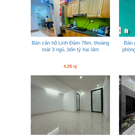
Bán căn hộ Linh Đàm 76m, thoáng
Bán 
mát 3 ngủ, bốn tỷ hai lăm
phòng
4.25 tỷ