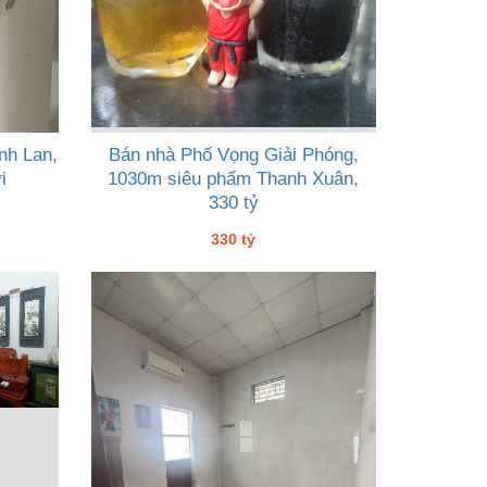
nh Lan,
Bán nhà Phố Vọng Giải Phóng,
i
1030m siêu phẩm Thanh Xuân,
330 tỷ
330 tỷ