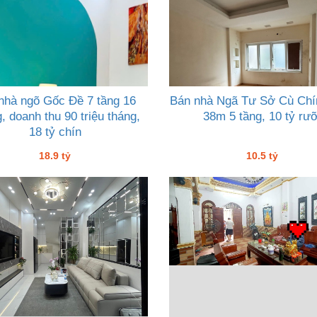
nhà ngõ Gốc Đề 7 tầng 16
Bán nhà Ngã Tư Sở Cù Chí
, doanh thu 90 triệu tháng,
38m 5 tầng, 10 tỷ rưỡ
18 tỷ chín
18.9 tỷ
10.5 tỷ