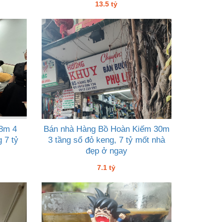
13.5 tỷ
8m 4
Bán nhà Hàng Bồ Hoàn Kiếm 30m
 7 tỷ
3 tầng sổ đỏ keng, 7 tỷ mốt nhà
đẹp ở ngay
7.1 tỷ