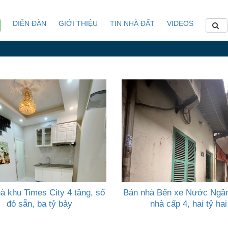
DIỄN ĐÀN
GIỚI THIỆU
TIN NHÀ ĐẤT
VIDEOS
à khu Times City 4 tầng, sổ
Bán nhà Bến xe Nước Ngầ
đỏ sẵn, ba tỷ bảy
nhà cấp 4, hai tỷ hai