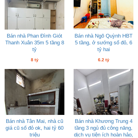
Bán nhà Phan Đình Giót
Bán nhà Ngõ Quỳnh HBT
Thanh Xuân 35m 5 tầng 8
5 tầng, ở sướng sổ đỏ, 6
tỷ
tỷ hai
8 tỷ
6.2 tỷ
Bán nhà Tân Mai, nhà cũ
Bán nhà Khương Trung 4
giá cũ sổ đỏ ok, hai tỷ 60
tầng 3 ngủ đủ công năng,
triệu
dịch vụ tiện ích hoàn hảo,