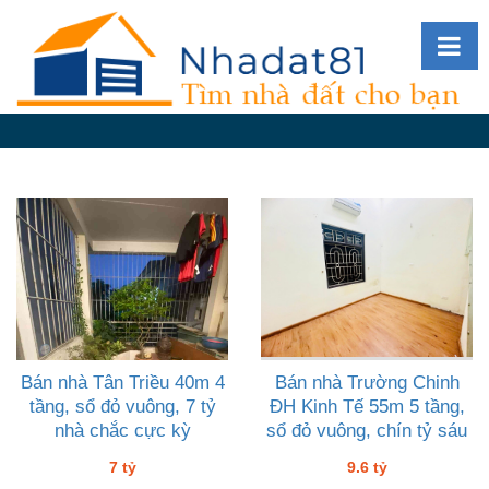
Diễn
đàn
Giới
thiệu
Tin
nhà
đất
videos
Tìm
kiếm
Bán nhà Tân Triều 40m 4
Bán nhà Trường Chinh
tầng, sổ đỏ vuông, 7 tỷ
ĐH Kinh Tế 55m 5 tầng,
Đăng
nhà chắc cực kỳ
sổ đỏ vuông, chín tỷ sáu
nhập
7 tỷ
9.6 tỷ