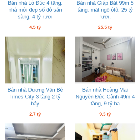
Bán nhà Lò Đúc 4 tầng,
Bán nhà Giáp Bát 99m 5
nhà mới đẹp sổ đỏ sẵn
tầng, mặt ngõ ôtô, 25 tỷ
sàng, 4 tỷ rưỡi
rưỡi.
4.5 tỷ
25.5 tỷ
Bán nhà Dương Văn Bé
Bán nhà Hoàng Mai
Times City 3 tầng 2 tỷ
Nguyễn Đức Cảnh 49m 4
bảy
tầng, 9 tỷ ba
2.7 tỷ
9.3 tỷ