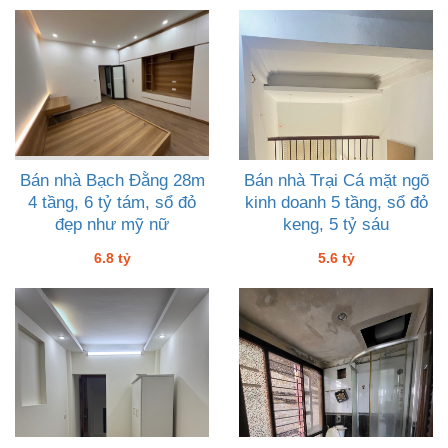
Bán nhà Bạch Đằng 28m
Bán nhà Trại Cá mặt ngõ
4 tầng, 6 tỷ tám, sổ đỏ
kinh doanh 5 tầng, sổ đỏ
đẹp như mỹ nữ
keng, 5 tỷ sáu
6.8 tỷ
5.6 tỷ