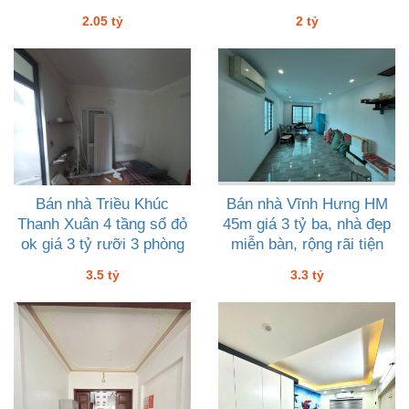
2 tỷ
2.05 tỷ
2 tỷ
Bán nhà Triều Khúc
Bán nhà Vĩnh Hưng HM
Thanh Xuân 4 tầng sổ đỏ
45m giá 3 tỷ ba, nhà đẹp
ok giá 3 tỷ rưỡi 3 phòng
miễn bàn, rộng rãi tiện
ngủ
ích
3.5 tỷ
3.3 tỷ