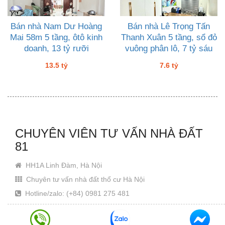
Bán nhà Nam Dư Hoàng
Bán nhà Lê Trọng Tấn
Mai 58m 5 tầng, ôtô kinh
Thanh Xuân 5 tầng, sổ đỏ
doanh, 13 tỷ rưỡi
vuông phân lô, 7 tỷ sáu
13.5 tỷ
7.6 tỷ
CHUYÊN VIÊN TƯ VẤN NHÀ ĐẤT
81
HH1A Linh Đàm, Hà Nội
Chuyên tư vấn nhà đất thổ cư Hà Nội
Hotline/zalo: (+84) 0981 275 481
Email: Khanhjin@gmail.com