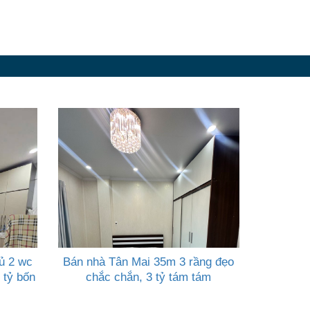
ủ 2 wc
Bán nhà Tân Mai 35m 3 rầng đẹo
 tỷ bốn
chắc chắn, 3 tỷ tám tám