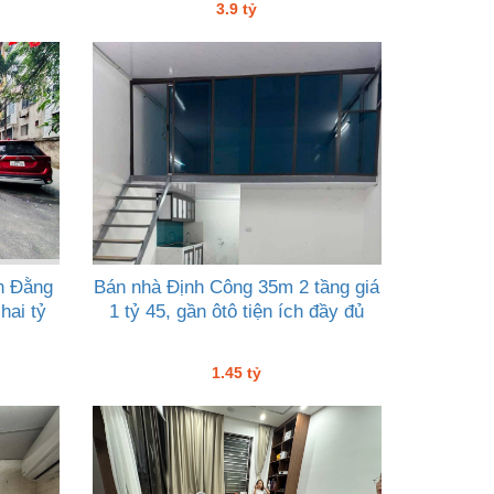
3.9 tỷ
h Đằng
Bán nhà Định Công 35m 2 tầng giá
hai tỷ
1 tỷ 45, gần ôtô tiện ích đầy đủ
1.45 tỷ