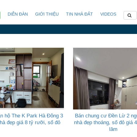
DIỄN ĐÀN
GIỚI THIỆU
TIN NHÀ ĐẤT
VIDEOS
n hộ The K Park Hà Đông 3
Bán chung cư Đền Lừ 2 ng
hà đẹp giá 8 tỷ rưỡi, sổ đỏ
nhà đẹp thoáng, sổ đỏ giá 4
lăm