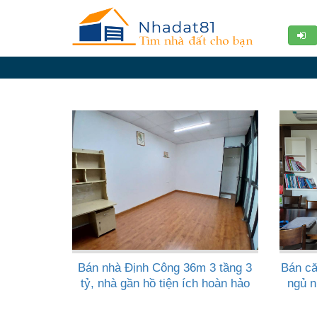
Diễn
đàn
Giới
thiệu
Tin
nhà
đất
videos
Tìm
kiếm
Bán nhà Định Công 36m 3 tầng 3
Bán că
Đăng
tỷ, nhà gần hồ tiện ích hoàn hảo
ngủ n
nhập