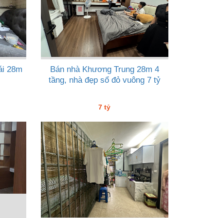
ái 28m
Bán nhà Khương Trung 28m 4
tầng, nhà đẹp sổ đỏ vuông 7 tỷ
7 tỷ