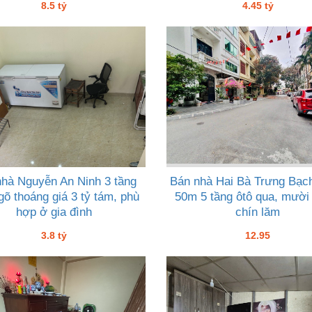
8.5 tỷ
4.45 tỷ
nhà Nguyễn An Ninh 3 tầng
Bán nhà Hai Bà Trưng Bạc
gõ thoáng giá 3 tỷ tám, phù
50m 5 tầng ôtô qua, mười 
hợp ở gia đình
chín lăm
3.8 tỷ
12.95