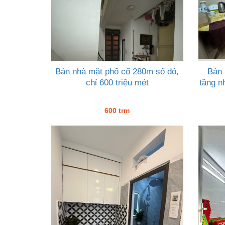
Bán nhà mặt phố cổ 280m sổ đỏ,
Bán 
chỉ 600 triệu mét
tầng n
600 trm