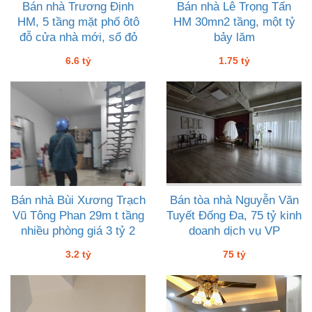
Bán nhà Trương Định
Bán nhà Lê Trọng Tấn
HM, 5 tầng mặt phố ôtô
HM 30mn2 tầng, một tỷ
đỗ cửa nhà mới, sổ đỏ
bảy lăm
keng, 6 tỷ sáu
6.6 tỷ
1.75 tỷ
Bán nhà Bùi Xương Trạch
Bán tòa nhà Nguyễn Văn
Vũ Tông Phan 29m t tầng
Tuyết Đống Đa, 75 tỷ kinh
nhiều phòng giá 3 tỷ 2
doanh dịch vụ VP
nhà đẹp ở ngay
3.2 tỷ
75 tỷ