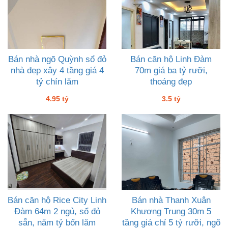
Bán nhà ngõ Quỳnh sổ đỏ
Bán căn hộ Linh Đàm
nhà đẹp xây 4 tầng giá 4
70m giá ba tỷ rưỡi,
tỷ chín lăm
thoáng đẹp
4.95 tỷ
3.5 tỷ
Bán căn hộ Rice City Linh
Bán nhà Thanh Xuân
Đàm 64m 2 ngủ, sổ đỏ
Khương Trung 30m 5
sẵn, năm tỷ bốn lăm
tầng giá chỉ 5 tỷ rưỡi, ngõ