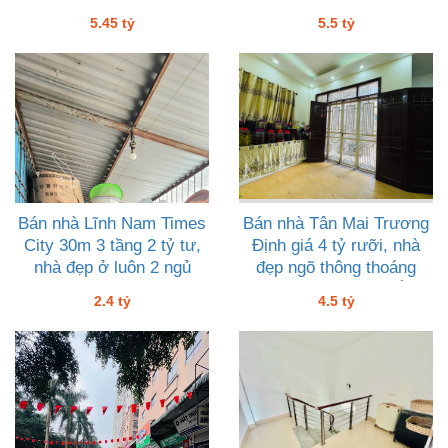
thoáng gần THCS
5.45 tỷ
5.5 tỷ
Bán nhà Lĩnh Nam Times
Bán nhà Tân Mai Trương
City 30m 3 tầng 2 tỷ tư,
Định giá 4 tỷ rưỡi, nhà
nhà đẹp ở luôn 2 ngủ
đẹp ngõ thông thoáng
38m xây 4 tầng chắc
2.4 tỷ
4.5 tỷ
chắn