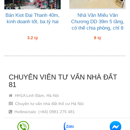
Bán Kiot Đại Thanh 40m,
Nhà Văn Miếu Văn
kinh doanh tốt, ba tỷ hai
Chương DD 39m 5 tầng,
có thể chia phòng, chỉ 8
tỷ còn TL
3.2 tỷ
8 tỷ
CHUYÊN VIÊN TƯ VẤN NHÀ ĐẤT
81
HH1A Linh Đàm, Hà Nội
Chuyên tư vấn nhà đất thổ cư Hà Nội
Hotline/zalo: (+84) 0981 275 481
Email: Khanhjin@gmail.com