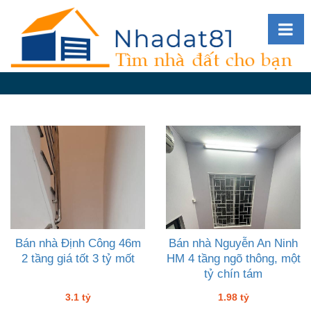
Diễn
đàn
Giới
thiệu
Tin
nhà
đất
videos
Tìm
kiếm
Bán nhà Định Công 46m
Bán nhà Nguyễn An Ninh
2 tầng giá tốt 3 tỷ mốt
HM 4 tầng ngõ thông, một
Đăng
tỷ chín tám
nhập
3.1 tỷ
1.98 tỷ