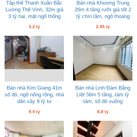
Tập thể Thanh Xuân Bắc
Bán nhà Khương Trung
Lương Thế Vinh, 32m giá
26m 4 tầng rưỡi giá tốt 2
3 tỷ hai, mặt ngõ thông
tỷ chín lăm, ngõ thoáng
3.2 tỷ
2.95 tỷ
Bán nhà Kim Giang 41m
Bán nhà Linh Đàm Bằng
sổ đỏ, ngõ nông rộng, nhà
Liệt 56m 5 tầng, tám tỷ
dân xây 9 tỷ tư
tám, sổ đỏ vuông
9.4 tỷ
8.8 tỷ