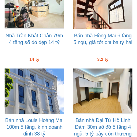
Nhà Trần Khát Chân 79m
Bán nhà Hồng Mai 6 tầng
4 tầng sổ đỏ đẹp 14 tỷ
5 ngủ, giá tốt chỉ ba tỷ hai
14 tỷ
3.2 tỷ
Bán nhà Louis Hoàng Mai
Bán nhà Đại Từ Hồ Linh
100m 5 tầng, kinh doanh
Đàm 30m sổ đỏ 5 tầng 4
đỉnh 38 tỷ
ngủ, 5 tỷ bảy còn thương