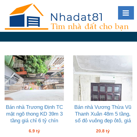
Diễn
đàn
Giới
thiệu
Tin
nhà
đất
videos
Tìm
kiếm
Bán nhà Trương Định TC
Bán nhà Vương Thừa Vũ
mặt ngõ thong KD 39m 3
Thanh Xuân 48m 5 tầng,
Đăng
tầng giá chỉ 6 tỷ chín
sổ đỏ vuông đẹp ôtô, giá
nhập
20 tỷ tám
6.9 tỷ
20.8 tỷ