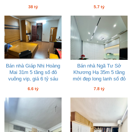
lượng
38 tỷ
5.7 tỷ
Bán nhà Giáp Nhị Hoàng
Bán nhà Ngã Tư Sở
Mai 31m 5 tầng sổ đỏ
Khương Hạ 35m 5 tầng
vuông vip, giá 6 tỷ sáu
mới đẹp long lanh sổ đỏ
vuông giá 7 tỷ tám
6.6 tỷ
7.8 tỷ