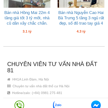
Bán nhà Hồng Mai 22m 4
Bán nhà Nguyễn Cao Hai
tầng giá tốt 3 tỷ mốt, nhà
Bà Trưng 5 tầng 3 ngủ rất
cũ dân xây chắc chắn.
đẹp, sổ đỏ trao tay giá 4
tỷ ba
3.1 tỷ
4.3 tỷ
CHUYÊN VIÊN TƯ VẤN NHÀ ĐẤT
81
HH1A Linh Đàm, Hà Nội
Chuyên tư vấn nhà đất thổ cư Hà Nội
Hotline/zalo: (+84) 0981 275 481
Email: Khanhjin@gmail.com