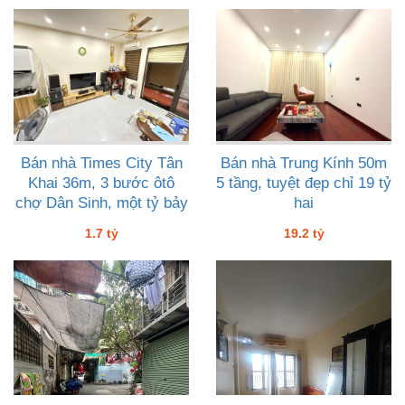
Bán nhà Times City Tân
Bán nhà Trung Kính 50m
Khai 36m, 3 bước ôtô
5 tầng, tuyệt đẹp chỉ 19 tỷ
chợ Dân Sinh, một tỷ bảy
hai
1.7 tỷ
19.2 tỷ