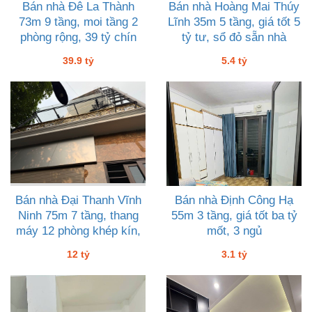
Bán nhà Đê La Thành
Bán nhà Hoàng Mai Thúy
73m 9 tầng, moi tầng 2
Lĩnh 35m 5 tầng, giá tốt 5
phòng rộng, 39 tỷ chín
tỷ tư, sổ đỏ sẵn nhà
vuông đẹp thoáng
39.9 tỷ
5.4 tỷ
Bán nhà Đại Thanh Vĩnh
Bán nhà Định Công Hạ
Ninh 75m 7 tầng, thang
55m 3 tầng, giá tốt ba tỷ
máy 12 phòng khép kín,
mốt, 3 ngủ
12 tỷ
12 tỷ
3.1 tỷ