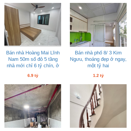
Bán nhà Hoàng Mai Lĩnh
Bán nhà phố 8/ 3 Kim
Nam 50m sổ đỏ 5 tầng
Ngưu, thoáng đẹp ở ngay,
nhà mới chỉ 6 tỷ chín, ở
một tỷ hai
rộng tiện ích vô vàn
6.9 tỷ
1.2 tỷ