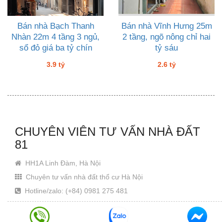
Bán nhà Bạch Thanh
Bán nhà Vĩnh Hưng 25m
Nhàn 22m 4 tầng 3 ngủ,
2 tầng, ngõ nông chỉ hai
sổ đỏ giá ba tỷ chín
tỷ sáu
3.9 tỷ
2.6 tỷ
CHUYÊN VIÊN TƯ VẤN NHÀ ĐẤT
81
HH1A Linh Đàm, Hà Nội
Chuyên tư vấn nhà đất thổ cư Hà Nội
Hotline/zalo: (+84) 0981 275 481
Email: Khanhjin@gmail.com