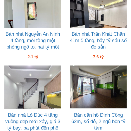
Bán nhà Nguyễn An Ninh
Bán nhà Trần Khát Chân
4 tầng, mỗi tầng một
41m 5 tầng, bảy tỷ sáu sổ
phòng ngõ to, hai tỷ mốt
đỏ sẵn
2.1 tỷ
7.6 tỷ
Bán nhà Lò Đúc 4 tầng
Bán căn hộ Định Công
vuông đẹp mới xây, giá 3
62m, sổ đỏ, 2 ngủ bốn tỷ
tỷ bảy, ba phút đến phố
tám