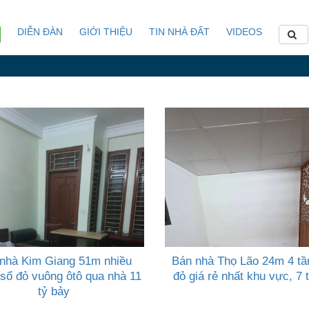
DIỄN ĐÀN
GIỚI THIỆU
TIN NHÀ ĐẤT
VIDEOS
nhà Kim Giang 51m nhiều
Bán nhà Thọ Lão 24m 4 tầ
sổ đỏ vuông ôtô qua nhà 11
đỏ giá rẻ nhất khu vực, 7 
tỷ bảy