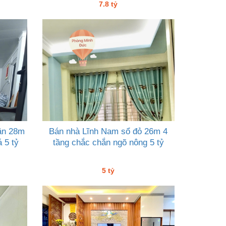
7.8 tỷ
ân 28m
Bán nhà Lĩnh Nam sổ đỏ 26m 4
á 5 tỷ
tầng chắc chắn ngõ nông 5 tỷ
5 tỷ