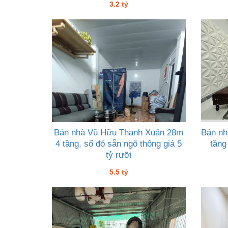
3.2 tỷ
Bán nhà Vũ Hữu Thanh Xuân 28m
Bán nh
4 tầng, sổ đỏ sẵn ngõ thông giá 5
tầng
tỷ rưỡi
5.5 tỷ