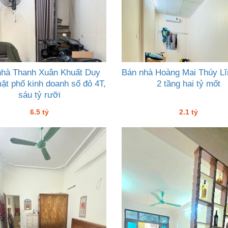
nhà Thanh Xuân Khuất Duy
Bán nhà Hoàng Mai Thúy L
mặt phố kinh doanh sổ đỏ 4T,
2 tầng hai tỷ mốt
sáu tỷ rưỡi
6.5 tỷ
2.1 tỷ