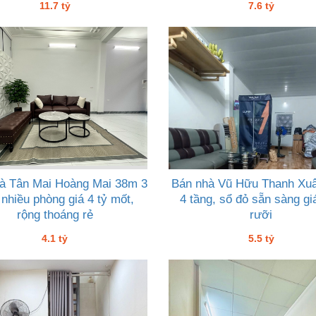
11.7 tỷ
7.6 tỷ
à Tân Mai Hoàng Mai 38m 3
Bán nhà Vũ Hữu Thanh Xu
 nhiều phòng giá 4 tỷ mốt,
4 tầng, sổ đỏ sẵn sàng gi
rộng thoáng rẻ
rưỡi
4.1 tỷ
5.5 tỷ