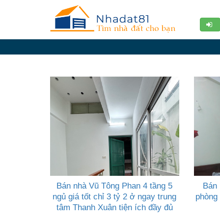
Diễn
đàn
Giới
thiệu
Tin
nhà
đất
videos
Tìm
kiếm
Bán nhà Vũ Tông Phan 4 tầng 5
Bán 
Đăng
ngủ giá tốt chỉ 3 tỷ 2 ở ngay trung
phòng 
nhập
tâm Thanh Xuân tiện ích đầy đủ