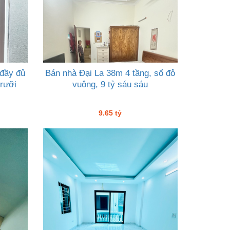
 đầy đủ
Bán nhà Đại La 38m 4 tầng, sổ đỏ
 rưỡi
vuông, 9 tỷ sáu sáu
9.65 tỷ