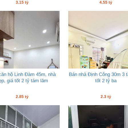
3.15 tỷ
4.55 tỷ
căn hộ Linh Đàm 45m, nhà
Bán nhà Định Công 30m 3 t
ẹp, giá tốt 2 tỷ tám lăm
tốt 2 tỷ ba
2.85 tỷ
2.3 tỷ