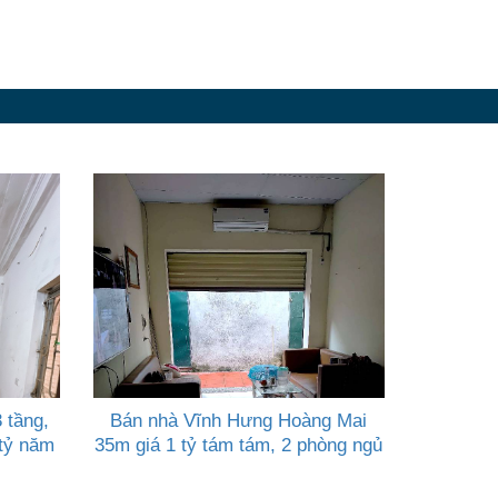
 tầng,
Bán nhà Vĩnh Hưng Hoàng Mai
 tỷ năm
35m giá 1 tỷ tám tám, 2 phòng ngủ