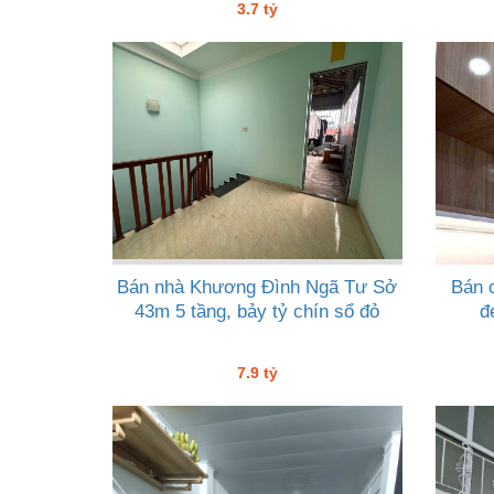
3.7 tỷ
Bán nhà Khương Đình Ngã Tư Sở
Bán 
43m 5 tầng, bảy tỷ chín sổ đỏ
đ
7.9 tỷ