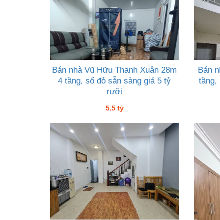
Bán nhà Vũ Hữu Thanh Xuân 28m
Bán n
4 tầng, sổ đỏ sẵn sàng giá 5 tỷ
tầng, 
rưỡi
5.5 tỷ