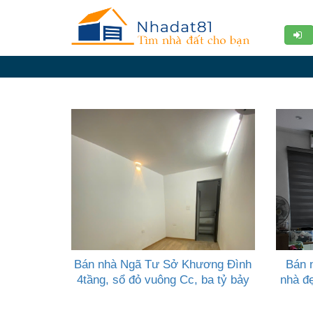
Diễn
đàn
Giới
thiệu
Tin
nhà
đất
videos
Tìm
kiếm
Bán nhà Ngã Tư Sở Khương Đình
Bán 
Đăng
4tầng, sổ đỏ vuông Cc, ba tỷ bảy
nhà đẹ
nhập