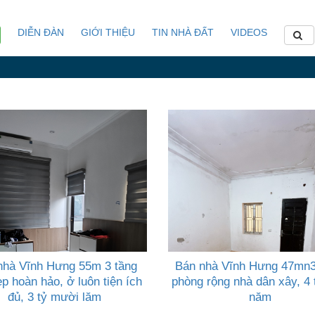
DIỄN ĐÀN
GIỚI THIỆU
TIN NHÀ ĐẤT
VIDEOS
nhà Vĩnh Hưng 55m 3 tầng
Bán nhà Vĩnh Hưng 47mn3
p hoàn hảo, ở luôn tiện ích
phòng rộng nhà dân xây, 4
đủ, 3 tỷ mười lăm
năm