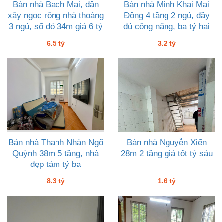
Bán nhà Bạch Mai, dân
Bán nhà Minh Khai Mai
xây ngoc rộng nhà thoáng
Động 4 tầng 2 ngủ, đầy
3 ngủ, sổ đỏ 34m giá 6 tỷ
đủ công năng, ba tỷ hai
rưỡi
6.5 tỷ
3.2 tỷ
Bán nhà Thanh Nhàn Ngõ
Bán nhà Nguyễn Xiển
Quỳnh 38m 5 tầng, nhà
28m 2 tầng giá tốt tỷ sáu
đẹp tám tỷ ba
8.3 tỷ
1.6 tỷ