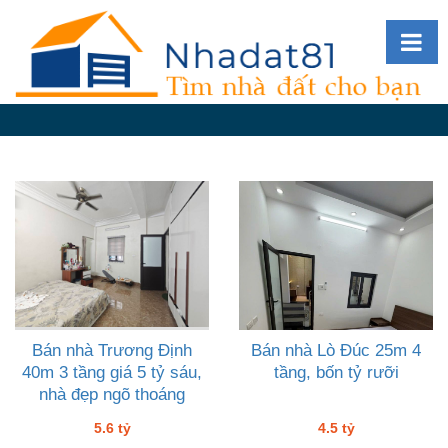
Diễn
đàn
Giới
thiệu
Tin
nhà
đất
videos
Tìm
kiếm
Bán nhà Trương Định
Bán nhà Lò Đúc 25m 4
40m 3 tầng giá 5 tỷ sáu,
tầng, bốn tỷ rưỡi
Đăng
nhà đẹp ngõ thoáng
nhập
5.6 tỷ
4.5 tỷ