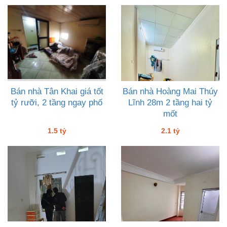
Bán nhà Tân Khai giá tốt
Bán nhà Hoàng Mai Thúy
tỷ rưỡi, 2 tầng ngay phố
Lĩnh 28m 2 tầng hai tỷ
mốt
1.5 tỷ
2.1 tỷ