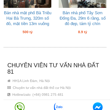
Bán nhà mặt phố Bà Triệu
Bán nhà phố Tây Sơn
Hai Bà Trưng, 320m sổ
Đống Đa, 29m 6 rầng, sổ
đỏ, mặt tiền 13m vuông
đỏ đẹp, tám tỷ chín
đét, 500 tỷ
500 tỷ
8.9 tỷ
CHUYÊN VIÊN TƯ VẤN NHÀ ĐẤT
81
HH1A Linh Đàm, Hà Nội
Chuyên tư vấn nhà đất thổ cư Hà Nội
Hotline/zalo: (+84) 0981 275 481
Email: Khanhjin@gmail.com