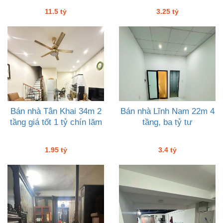
rưỡi
11.5 tỷ
3.25 tỷ
Bán nhà Tân Khai 34m 2
Bán nhà Lĩnh Nam 22m 4
tầng giá tốt 1 tỷ chín lăm
tầng, ba tỷ tư
1.95 tỷ
3.4 tỷ