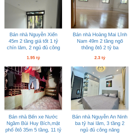
Bán nhà Nguyễn Xiển
Bán nhà Hoàng Mai Lĩnh
45m 2 tầng giá tốt 1 tỷ
Nam 49m 2 tầng ngõ
chín lăm, 2 ngủ đủ công
thông ôtô 2 tỷ ba
năng
1.95 tỷ
2.3 tỷ
Bán nhà Bến xe Nước
Bán nhà Nguyễn An Ninh
Ngầm Bùi Huy Bích,mặt
ba tỷ hai lăm, 3 tầng 2
phố ôtô 35m 5 tầng, 11 tỷ
ngủ đủ công năng